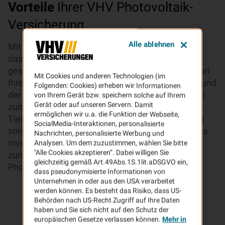
Vorteile
Ihrer VHV Photovoltaik-
Versicherung
Alle ablehnen
Mit Ihrer Photovoltaikanlage tragen Sie dazu bei,
dass weniger CO2 produziert und die Umwelt
geschont wird. Doch die Gefahr eines Schadens an
Mit Cookies und anderen Technologien (im
Ihrer Photovoltaikanlage ist groß. Nicht nur aufgrund
Folgenden: Cookies) erheben wir Informationen
der immer heftiger werdenden Unwetter, sondern
von Ihrem Gerät bzw. speichern solche auf Ihrem
Gerät oder auf unseren Servern. Damit
zum Beispiel auch durch Überspannung oder
ermöglichen wir u.a. die Funktion der Webseite,
Tierbisse. Mit der VHV Photovoltaik-Versicherung
SocialMedia-Interaktionen, personalisierte
sorgen Sie dafür, dass sich Ihr umweltfreundliches
Nachrichten, personalisierte Werbung und
Investment auszahlt. Lehnen Sie sich entspannt
Analysen. Um dem zuzustimmen, wählen Sie bitte
"Alle Cookies akzeptieren“. Dabei willigen Sie
zurück, wenn der nächste Hagel-Sturm über Ihre
gleichzeitig gemäß Art.49Abs.1S.1lit.aDSGVO ein,
Photovoltaikanlage zieht.
dass pseudonymisierte Informationen von
Unternehmen in oder aus den USA verarbeitet
werden können. Es besteht das Risiko, dass US-
Behörden nach US-Recht Zugriff auf Ihre Daten
haben und Sie sich nicht auf den Schutz der
europäischen Gesetze verlassen können.
Mehr in