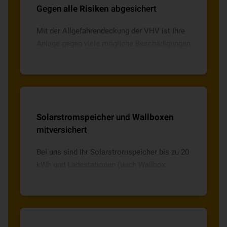
Gegen
alle Risiken
abgesichert
Mit der Allgefahrendeckung der VHV ist Ihre
Anlage gegen viele mögliche Beschädigungen
abgesichert – ganz gleich, ob Sturm, Hagel,
Diebstahl oder Vandalismus.
Solarstromspeicher
und
Wallboxen
mitversichert
Bei uns sind Ihr Solarstromspeicher bis zu 20
kWh und Ladestationen (auch Wallbox
genannt) für Ihr E-Fahrzeug ohne Aufpreis
mitversichert.