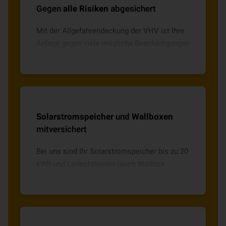
Gegen
alle Risiken
abgesichert
Mit der Allgefahrendeckung der VHV ist Ihre
Anlage gegen viele mögliche Beschädigungen
abgesichert – ganz gleich, ob Sturm, Hagel,
Diebstahl oder Vandalismus.
Solarstromspeicher
und
Wallboxen
mitversichert
Bei uns sind Ihr Solarstromspeicher bis zu 20
kWh und Ladestationen (auch Wallbox
genannt) für Ihr E-Fahrzeug ohne Aufpreis
mitversichert.