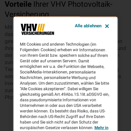
Vorteile
Ihrer VHV Photovoltaik-
Versicherung
Alle ablehnen
Mit Ihrer Photovoltaikanlage tragen Sie dazu bei,
dass weniger CO2 produziert und die Umwelt
geschont wird. Doch die Gefahr eines Schadens an
Mit Cookies und anderen Technologien (im
Ihrer Photovoltaikanlage ist groß. Nicht nur aufgrund
Folgenden: Cookies) erheben wir Informationen
der immer heftiger werdenden Unwetter, sondern
von Ihrem Gerät bzw. speichern solche auf Ihrem
Gerät oder auf unseren Servern. Damit
zum Beispiel auch durch Überspannung oder
ermöglichen wir u.a. die Funktion der Webseite,
Tierbisse. Mit der VHV Photovoltaik-Versicherung
SocialMedia-Interaktionen, personalisierte
sorgen Sie dafür, dass sich Ihr umweltfreundliches
Nachrichten, personalisierte Werbung und
Investment auszahlt. Lehnen Sie sich entspannt
Analysen. Um dem zuzustimmen, wählen Sie bitte
"Alle Cookies akzeptieren“. Dabei willigen Sie
zurück, wenn der nächste Hagel-Sturm über Ihre
gleichzeitig gemäß Art.49Abs.1S.1lit.aDSGVO ein,
Photovoltaikanlage zieht.
dass pseudonymisierte Informationen von
Unternehmen in oder aus den USA verarbeitet
werden können. Es besteht das Risiko, dass US-
Behörden nach US-Recht Zugriff auf Ihre Daten
haben und Sie sich nicht auf den Schutz der
europäischen Gesetze verlassen können.
Mehr in