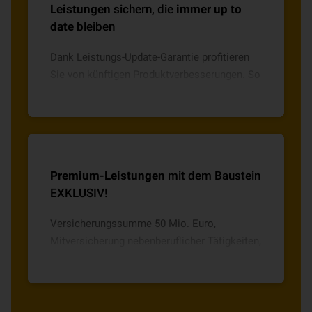
Leistungen
sichern, die
immer up to
date
bleiben
Dank Leistungs-Update-Garantie profitieren
Sie von künftigen Produktverbesserungen. So
ist Ihr Schutz immer aktuell, ohne ständig
Leistungen zu vergleichen.
Premium-Leistungen
mit dem Baustein
EXKLUSIV!
Versicherungssumme 50 Mio. Euro,
Mitversicherung nebenberuflicher Tätigkeiten,
Schutz beim Verlust beruflicher Schlüssel,
Drohnen bis 5 kg und vieles mehr.