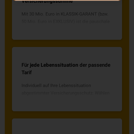
Versicherungssumme
Mit 30 Mio. Euro in KLASSIK-GARANT (bzw.
50 Mio. Euro in EXKLUSIV) ist die pauschale
Versicherungssumme der VHV
Privathaftpflicht überdurchschnittlich hoch.
Für
jede Lebenssituation
der passende
Tarif
Individuell auf Ihre Lebenssituation
abgestimmter Versicherungsschutz: Wählen
Sie zwischen den Tarifen: Familie, Paar,
Single und Single mit Kind/ern sowie 55+.