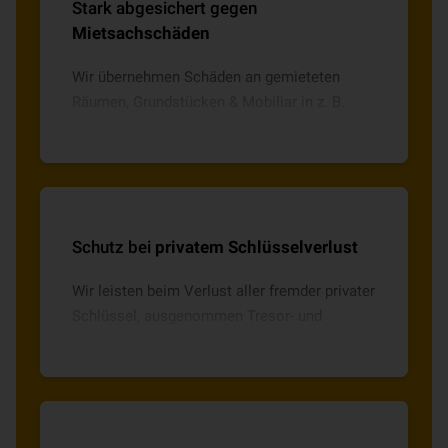
Stark abgesichert gegen
Mietsachschäden
Wir übernehmen Schäden an gemieteten
Räumen, Grundstücken & Mobiliar in z. B.
Hotels sowie an geliehenen/gemieteten
Sachen. EXKLUSIV: inkl. Glasbruchschäden,
SB 150 Euro.
Schutz bei
privatem Schlüsselverlust
Wir leisten beim Verlust aller fremder privater
Schlüssel, ausgenommen Tresor- und
Schließfachschlüssel. In EXKLUSIV:
Folgekosten bis 10.000 EUR, SB 250 Euro.