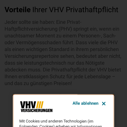
Vorteile
Ihrer VHV Privathaftpflicht
Jeder sollte sie haben: Eine Privat-
Haftpflichtversicherung (PHV) springt ein, wenn ein
unachtsamer Moment zu einem Personen-, Sach-
oder Vermögensschaden führt. Dass viele die PHV
als einen wichtigen Standard in ihrem persönlichen
Versicherungsrepertoire sehen, bedeutet aber nicht,
dass sie leistungstechnisch nur das Nötigste
abdecken muss. Die Privathaftpflicht der VHV bietet
Ihnen erstklassigen Schutz für jede Lebenslage –
und das zu günstigen Preisen!
Alle ablehnen
Mit Cookies und anderen Technologien (im
Folgenden: Cookies) erheben wir Informationen