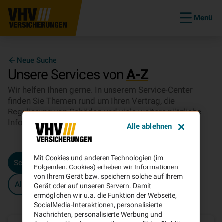
Menü
Neue Suche
Unsere Services von
A-Z
Wir helfen Ihnen gerne. In unserem Service-Center
finden Sie Themen rund um Ihren Vertrag, die
Regulierung von Schäden und viele weitere nützliche
Informationen und Service-Leistungen der VHV.
Alle ablehnen
Mit Cookies und anderen Technologien (im
Schaden
Bescheinigungen
Vertragsänderung
Folgenden: Cookies) erheben wir Informationen
von Ihrem Gerät bzw. speichern solche auf Ihrem
Allgemein
Beratung & Verkauf
Gerät oder auf unseren Servern. Damit
ermöglichen wir u.a. die Funktion der Webseite,
SocialMedia-Interaktionen, personalisierte
Nachrichten, personalisierte Werbung und