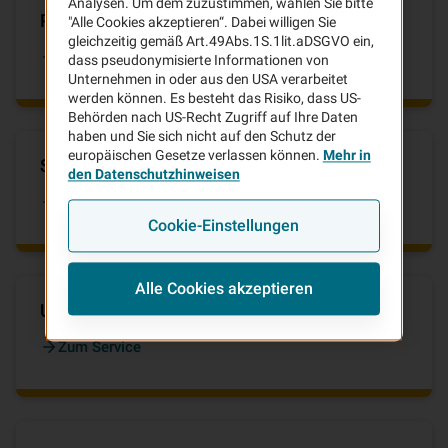
Analysen. Um dem zuzustimmen, wählen Sie bitte
Pannenhilfe & Schutzbrief
"Alle Cookies akzeptieren“. Dabei willigen Sie
gleichzeitig gemäß Art.49Abs.1S.1lit.aDSGVO ein,
Zum Service
dass pseudonymisierte Informationen von
Unternehmen in oder aus den USA verarbeitet
werden können. Es besteht das Risiko, dass US-
Behörden nach US-Recht Zugriff auf Ihre Daten
haben und Sie sich nicht auf den Schutz der
europäischen Gesetze verlassen können.
Mehr in
Schaden melden
den Datenschutzhinweisen
Zum Service
Cookie-Einstellungen
Alle Cookies akzeptieren
Unser Kundenportal
Zum Service