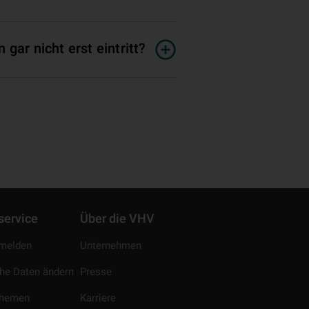
gar nicht erst eintritt?
service
Über die VHV
melden
Unternehmen
che Daten ändern
Presse
Themen
Karriere