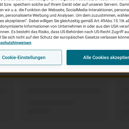
ät bzw. speichern solche auf Ihrem Gerät oder auf unseren Servern. Dami
n wir u.a. die Funktion der Webseite, SocialMedia-Interaktionen, personal
en, personalisierte Werbung und Analysen. Um dem zuzustimmen, wählen 
ies akzeptieren“. Dabei willigen Sie gleichzeitig gemäß Art.49Abs.1S.1lit.
donymisierte Informationen von Unternehmen in oder aus den USA verar
nnen. Es besteht das Risiko, dass US-Behörden nach US-Recht Zugriff au
Um welche Versicherung geht es?
 Sie sich nicht auf den Schutz der europäischen Gesetze verlassen könn
nschutzhinweisen
Bitte wählen
Weiter
Cookie-Einstellungen
Alle Cookies akzeptie