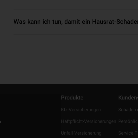
Was kann ich tun, damit ein Hausrat-Schaden 
Produkte
Kunden
Kfz-Versicherungen
Schaden 
Haftpflicht-Versicherungen
Persönli
n
Unfall-Versicherung
Service-