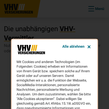
Menü
Die unabhängigen
VHV-
Vermittler
Nutzen Sie unsere Vermittler-Suche, um einen Makler
Alle ablehnen
oder Mehrfachvertreter in Ihrer Nähe zu finden.
Mit Cookies und anderen Technologien (im
Folgenden: Cookies) erheben wir Informationen
von Ihrem Gerät bzw. speichern solche auf Ihrem
Gerät oder auf unseren Servern. Damit
ermöglichen wir u.a. die Funktion der Webseite,
SocialMedia-Interaktionen, personalisierte
Nachrichten, personalisierte Werbung und
Analysen. Um dem zuzustimmen, wählen Sie bitte
"Alle Cookies akzeptieren“. Dabei willigen Sie
gleichzeitig gemäß Art.49Abs.1S.1lit.aDSGVO ein,
dass pseudonymisierte Informationen von