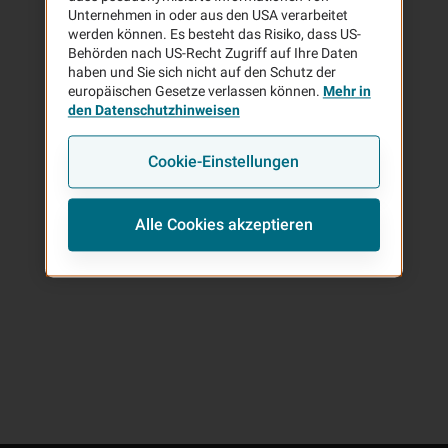
Unternehmen in oder aus den USA verarbeitet
werden können. Es besteht das Risiko, dass US-
Behörden nach US-Recht Zugriff auf Ihre Daten
haben und Sie sich nicht auf den Schutz der
europäischen Gesetze verlassen können.
Mehr in
0 Ergebnisse in
Zurück zu den Ergebnissen
den Datenschutzhinweisen
Cookie-Einstellungen
Rückruf-Wunsch
Alle Cookies akzeptieren
E-Mail schreiben
Route berechnen