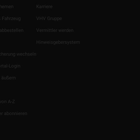
Themen
Karriere
 Fahrzeug
VHV Gruppe
abbestellen
Vermittler werden
Hinweisgebersystem
icherung wechseln
rtal-Login
 äußern
von A-Z
er abonnieren