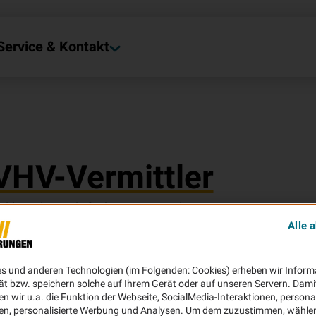
Service & Kontakt
VHV-Vermittler
kler oder Mehrfachvertreter in Ihrer
Alle 
es und anderen Technologien (im Folgenden: Cookies) erheben wir Inform
ät bzw. speichern solche auf Ihrem Gerät oder auf unseren Servern. Dami
n wir u.a. die Funktion der Webseite, SocialMedia-Interaktionen, personal
en, personalisierte Werbung und Analysen. Um dem zuzustimmen, wählen 