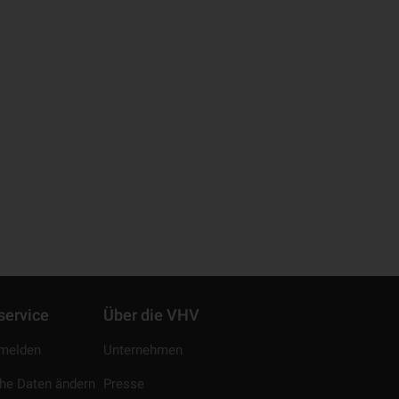
service
Über die VHV
melden
Unternehmen
che Daten ändern
Presse