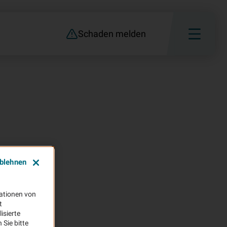
Schaden melden
ablehnen
ationen von
t
isierte
Sie bitte