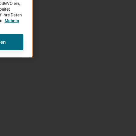
aDSGVO ein,
beitet
f Ihre Daten
en.
Mehr in
ren