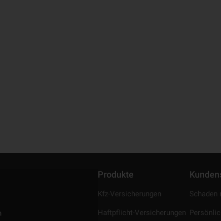
Produkte
Kunden
Kfz-Versicherungen
Schaden 
Haftpflicht-Versicherungen
Persönli
n