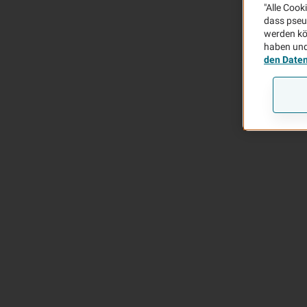
"Alle Cook
Neue Suche
dass pseu
werden kö
haben und
den Date
Zurück zu den Ergebnissen