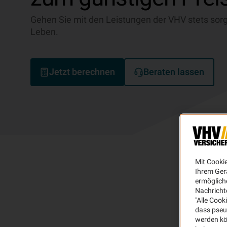
Gehen Sie mit den Leistungen der VHV stets sorg
Leben.
Jetzt berechnen
Beraten lassen
Mit Cooki
Ihrem Ger
ermögliche
Nachricht
"Alle Cook
dass pseu
werden kö