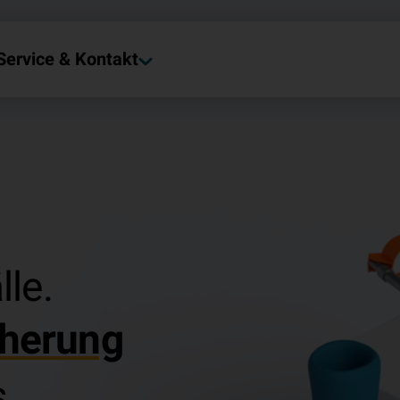
Service & Kontakt
lle.
­che­rung
.