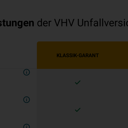
stungen
der VHV Unfallvers
KLASSIK-GARANT