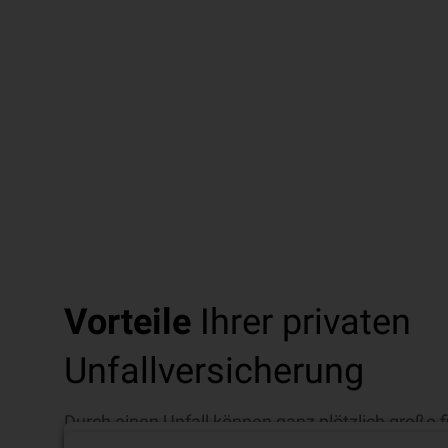
Vorteile
Ihrer privaten
Unfallversicherung
Durch einen Unfall können ganz plötzlich große f
zum Beispiel wenn die Arbeitskraft durch die Unf