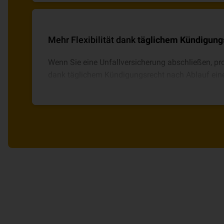
Zusatzbaustein und Senioren über den Baustein 
Mehr Flexibilität dank
täglichem Kündigung
Wenn Sie eine Unfallversicherung abschließen, pro
dank täglichem Kündigungsrecht nach Ablauf eine
Flexibilität.