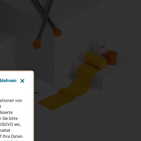
ablehnen
ationen von
t
isierte
Sie bitte
aDSGVO ein,
beitet
f Ihre Daten