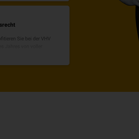
65PLUS.
srecht
fitieren Sie bei der VHV
s Jahres von voller