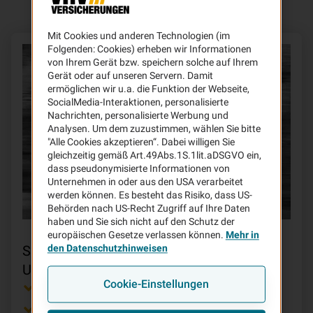
Mit Cookies und anderen Technologien (im
Folgenden: Cookies) erheben wir Informationen
von Ihrem Gerät bzw. speichern solche auf Ihrem
Gerät oder auf unseren Servern. Damit
ermöglichen wir u.a. die Funktion der Webseite,
SocialMedia-Interaktionen, personalisierte
Nachrichten, personalisierte Werbung und
Analysen. Um dem zuzustimmen, wählen Sie bitte
"Alle Cookies akzeptieren“. Dabei willigen Sie
gleichzeitig gemäß Art.49Abs.1S.1lit.aDSGVO ein,
dass pseudonymisierte Informationen von
Unternehmen in oder aus den USA verarbeitet
werden können. Es besteht das Risiko, dass US-
Behörden nach US-Recht Zugriff auf Ihre Daten
haben und Sie sich nicht auf den Schutz der
europäischen Gesetze verlassen können.
Mehr in
Sicher auf Tour:
den Datenschutzhinweisen
Unsere
Motorradversicherung
Cookie-Einstellungen
Bei jeder Tour dabei: Die 24-Stunden-Soforthilfe
Automatisches Leistungs-Update