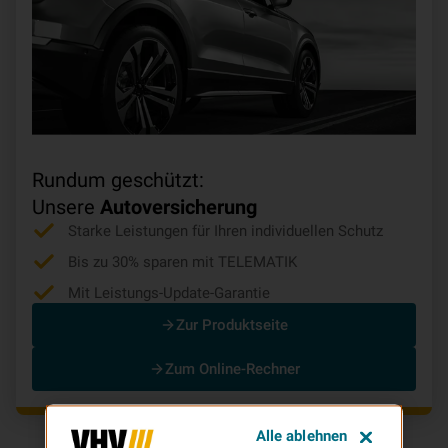
Rundum geschützt:
Unsere
Autoversicherung
Starke Leistungen für Ihren individuellen Schutz
Bis zu 30% sparen mit TELEMATIK
Mit Leistungs-Update-Garantie
Zur Produktseite
Zum Online-Rechner
Alle ablehnen