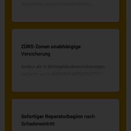
zuverlässig gegen Unwetterschäden,
Diebstahl und Vandalismus sowie
Bedienfehler und Ungeschicklichkeit.
ZÜRS-Zonen unabhängige
Versicherung
Anders als in Wohngebäudeversicherungen
tarifieren wir in WÄRMEPUMPENPROTECT
unabhängig vom Wohnort und ZÜRS-Zonen.
Sofortiger Reparaturbeginn
nach
Schadeneintritt