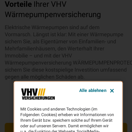
Vorteile
Ihrer VHV
Wärmepumpenversicherung
Elektrische Wärmepumpen sind auf dem
Vormarsch. Längst ist klar: Mit einer Wärmepumpe
sichern Sie, als Eigentümer von Einfamilien- und
Mehrfamilienhäusern, den Werterhalt Ihrer
Immobilie – und mit der VHV
Wärmepumpenversicherung WÄRMEPUMPENPROTE
sichern Sie diese kostspielige Investition umfassend
gegen alle möglichen Schäden ab.
Alle ablehnen
Mit Cookies und anderen Technologien (im
Folgenden: Cookies) erheben wir Informationen von
Ihrem Gerät bzw. speichern solche auf Ihrem Gerät
oder auf unseren Servern. Damit ermöglichen wir
u.a. die Funktion der Webseite, SocialMedia-