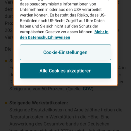
Versicherungen in Deutschland deutlich gestiegen. Laut
dass pseudonymisierte Informationen von
dem Statistischen Bundesamt (
Destatis
) lagen die
Unternehmen in oder aus den USA verarbeitet
werden können. Es besteht das Risiko, dass US-
durchschnittlichen Kosten im September 2025 circa
11
Behörden nach US-Recht Zugriff auf Ihre Daten
Prozent höher
als im Vorjahresmonat. Im Vergleich zu
haben und Sie sich nicht auf den Schutz der
2022 beträgt der
Anstieg sogar ca. 50 Prozent
über alle
europäischen Gesetze verlassen können.
Mehr in
Versicherungsarten hinweg (Quelle:
Verivox
).
den Datenschutzhinweisen
Die Ursachen sind vielfältig:
Cookie-Einstellungen
Steigende Kosten für Schadenfälle:
Ein durchschnittlicher Pkw-Sachschaden kostete 2024 in
Alle Cookies akzeptieren
der Kfz-Haftpflicht rund 4.250 Euro. Noch 2017 lag der
Durchschnittswert bei 2.700 Euro – das entspricht einer
Steigerung von 60 Prozent. (Quelle:
GDV
)
Steigende Werkstattkosten:
Steigende Ersatzteilkosten und Arbeitslöhne treiben die
Reparaturkosten in Werkstätten in die Höhe. Eine
Auswertung des Gesamtverbands der Deutschen
Versicherungswirtschaft (GDV) zeigt: „Arbeiten an der