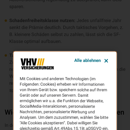
sparen.
Schadenfreiheitsklasse nutzen:
Jedes unfallfreie Jahr
senkt die Prämie deutlich. Durch taktisches Vorgehen, z.
B. kleinere Schäden selbst zu zahlen, lässt sich die SF-
Klasse optimal aufbauen.
Tarif und Extras anpassen:
Überprüfen Sie auch, ob
Alle ablehnen
Zusatzleistungen (z. B.
Schutzbrief
,
Auslandschutz
)
noch zu Ihrer aktuellen Lebenssituation passen. Auch die
Wahl zwischen Voll- oder Teilkasko und die Angabe
Mit Cookies und anderen Technologien (im
realistischer Kilometerangaben können die Beiträge
Folgenden: Cookies) erheben wir Informationen
spürbar beeinflussen.
von Ihrem Gerät bzw. speichern solche auf Ihrem
Gerät oder auf unseren Servern. Damit
ermöglichen wir u.a. die Funktion der Webseite,
SocialMedia-Interaktionen, personalisierte
Wie Kfz-Versicherer Preise bestimmen
Nachrichten, personalisierte Werbung und
Analysen. Um dem zuzustimmen, wählen Sie bitte
"Alle Cookies akzeptieren“. Dabei willigen Sie
In den letzten Jahren sind die Prämien für Kfz-
gleichzeitig gemäß Art.49Abs.1S.1lit.aDSGVO ein,