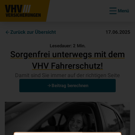
Menü
Zurück zur Übersicht
17.06.2025
Lesedauer:
2
Min.
Sorgenfrei unterwegs mit dem
VHV Fahrerschutz!
Damit sind Sie immer auf der richtigen Seite
Beitrag berechnen