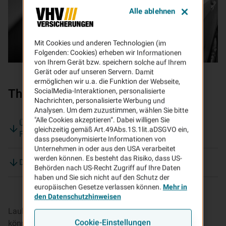
Alle ablehnen
Mit Cookies und anderen Technologien (im
Folgenden: Cookies) erheben wir Informationen
von Ihrem Gerät bzw. speichern solche auf Ihrem
Gerät oder auf unseren Servern. Damit
ermöglichen wir u.a. die Funktion der Webseite,
Themen auf dieser Seite:
SocialMedia-Interaktionen, personalisierte
Nachrichten, personalisierte Werbung und
Analysen. Um dem zuzustimmen, wählen Sie bitte
"Alle Cookies akzeptieren“. Dabei willigen Sie
Überzeugen Sie sich von den Vorteilen des VHV
gleichzeitig gemäß Art.49Abs.1S.1lit.aDSGVO ein,
Fahrerschutzes!
dass pseudonymisierte Informationen von
Unternehmen in oder aus den USA verarbeitet
werden können. Es besteht das Risiko, dass US-
Das leistet der Fahrerschutz
Behörden nach US-Recht Zugriff auf Ihre Daten
haben und Sie sich nicht auf den Schutz der
europäischen Gesetze verlassen können.
Mehr in
den Datenschutzhinweisen
Laub macht die Straßen rutschiger, Nebel und Regen
Cookie-Einstellungen
können die Sicht verschlechtern, auf den Autobahnen