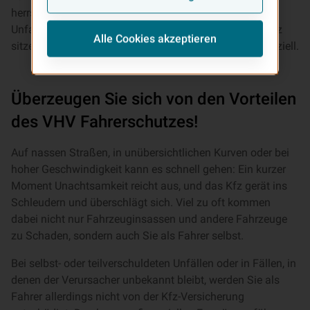
herrscht Ferienverkehr, kurzum: Jede Jahreszeit birgt
Unfallrisiken. Mit dem Kfz-Zusatzbaustein Fahrerschutz
Alle Cookies akzeptieren
sitzen Sie immer auf der richtigen Seite, nicht nur finanziell.
Überzeugen Sie sich von den Vorteilen
des VHV Fahrerschutzes!
Auf nassen Straßen, in unübersichtlichen Kurven oder bei
hoher Geschwindigkeit kann es schnell gehen: Ein kurzer
Moment Unachtsamkeit reicht aus, und das Kfz gerät ins
Schleudern und überschlägt sich. Viel zu oft kommen
dabei nicht nur Fahrzeuginsassen und andere Fahrzeuge
zu Schaden, sondern auch Sie als Fahrer selbst.
Bei selbst- oder teilverschuldeten Unfällen oder in Fällen, in
denen der Verursacher unbekannt bleibt, werden Sie als
Fahrer allerdings nicht von der Kfz-Versicherung