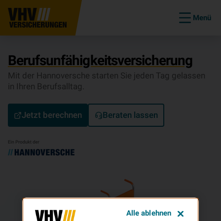
Menü
Be­rufs­un­fä­hig­keits­ver­si­che­rung
Mit der Hannoversche starten Sie jeden Tag gelassen
in Ihren Berufsalltag.
Jetzt berechnen
Beraten lassen
Alle ablehnen