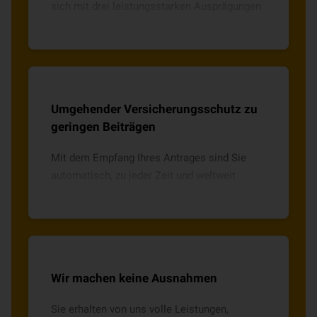
sich mit drei leistungsstarken Ausprägungen
an Sie und Ihr Leben an – auch bei
Veränderungen bleiben Sie flexibel.
Umgehender Versicherungsschutz zu
geringen Beiträgen
Mit dem Empfang Ihres Antrages sind Sie
automatisch, zu jeder Zeit und weltweit
versichert. Und das zu einem attraktiven
Preis-Leistungsverhältnis.
Wir machen keine Ausnahmen
Sie erhalten von uns volle Leistungen,