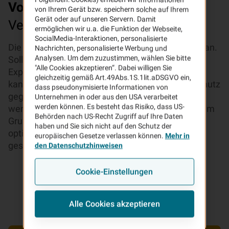
Vorteile
Ihrer VHV Feuerrohbau-
von Ihrem Gerät bzw. speichern solche auf Ihrem
Gerät oder auf unseren Servern. Damit
Versicherung
ermöglichen wir u.a. die Funktion der Webseite,
SocialMedia-Interaktionen, personalisierte
Die VHV schützt Ihr Eigenheim vom ersten Stein an.
Nachrichten, personalisierte Werbung und
Analysen. Um dem zuzustimmen, wählen Sie bitte
Sollten Schäden durch Brand, Blitzschlag oder
"Alle Cookies akzeptieren“. Dabei willigen Sie
Explosion entstehen, leisten wir. Darüber hinaus
gleichzeitig gemäß Art.49Abs.1S.1lit.aDSGVO ein,
kann in der Rohbauphase auch Versicherungsschutz
dass pseudonymisierte Informationen von
gegen die Gefahren Sturm/Hagel vereinbart
Unternehmen in oder aus den USA verarbeitet
werden können. Es besteht das Risiko, dass US-
werden. Mitversichert sind dabei auch alle auf dem
Behörden nach US-Recht Zugriff auf Ihre Daten
Grundstück gelagerten Baustoffe. So sind Sie
haben und Sie sich nicht auf den Schutz der
optimal abgesichert – bis die letzte Dachpfanne
europäischen Gesetze verlassen können.
Mehr in
gesetzt ist.
den Datenschutzhinweisen
Cookie-Einstellungen
Alle Cookies akzeptieren