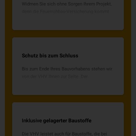
Widmen Sie sich ohne Sorgen Ihrem Projekt,
denn die Feuerrohbau-Versicherung kommt
für alle Schäden durch Brand, Blitzschlag,
Explosion oder Implosion auf.
Schutz bis zum Schluss
Bis zum Ende Ihres Bauvorhabens stehen wir
von der VHV Ihnen zur Seite. Der
Versicherungsschutz endet erst mit
kompletter Fertigstellung des Hauses.
Inklusive
gelagerter Baustoffe
Die VHV leistet auch für Baustoffe, die bei