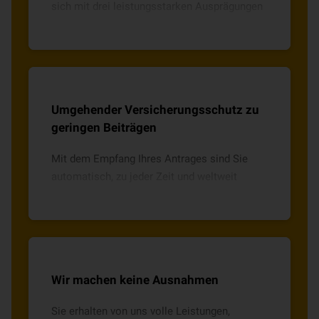
sich mit drei leistungsstarken Ausprägungen
an Sie und Ihr Leben an – auch bei
Veränderungen bleiben Sie flexibel.
Umgehender Versicherungsschutz zu
geringen Beiträgen
Mit dem Empfang Ihres Antrages sind Sie
automatisch, zu jeder Zeit und weltweit
versichert. Und das zu einem attraktiven
Preis-Leistungsverhältnis.
Wir machen keine Ausnahmen
Sie erhalten von uns volle Leistungen,