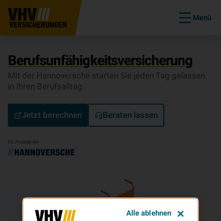
Menü
Be­rufs­un­fä­hig­keits­ver­si­che­rung
Mit der Hannoversche starten Sie jeden Tag gelassen
in Ihren Berufsalltag.
Jetzt berechnen
Beraten lassen
Alle ablehnen