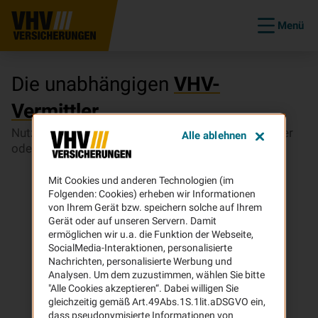
Menü
Die unabhängigen
VHV-
Vermittler
Nutzen Sie unsere Vermittler-Suche, um einen Makler
Alle ablehnen
oder Mehrfachvertreter in Ihrer Nähe zu finden.
Mit Cookies und anderen Technologien (im
Folgenden: Cookies) erheben wir Informationen
von Ihrem Gerät bzw. speichern solche auf Ihrem
Gerät oder auf unseren Servern. Damit
ermöglichen wir u.a. die Funktion der Webseite,
SocialMedia-Interaktionen, personalisierte
Nachrichten, personalisierte Werbung und
Analysen. Um dem zuzustimmen, wählen Sie bitte
"Alle Cookies akzeptieren“. Dabei willigen Sie
gleichzeitig gemäß Art.49Abs.1S.1lit.aDSGVO ein,
dass pseudonymisierte Informationen von