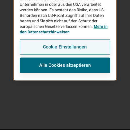
Unternehmen in oder aus den USA verarbeitet
werden können. Es besteht das Risiko, dass US-
Behörden nach US-Recht Zugriff auf Ihre Daten
haben und Sie sich nicht auf den Schutz der
europäischen Gesetze verlassen können.
Mehr in
0 Ergebnisse in
Zurück zu den Ergebnissen
den Datenschutzhinweisen
Cookie-Einstellungen
Rückruf-Wunsch
Alle Cookies akzeptieren
E-Mail schreiben
Route berechnen