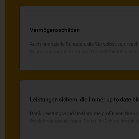
Sachschäden
Personenschäden
Vermögensschäden
Wenn während Ihrer Arbeit materielle Gegenständ
Kommt es zu Verletzungen von Personen, können
Auch finanzielle Schäden, die Sie selbst verursac
können hohe Kosten auf Sie zukommen. Mit der VH
schnell sehr hohe Summen erreichen.
Regressansprüchen führen. Die VHV bietet hierfür d
Absicherung.
Leistungen sichern, die immer up to date b
Dank Leistungs-Update-Garantie profitieren Sie vo
Produktverbesserungen. So ist Ihr Schutz immer ak
Leistungen zu vergleichen.