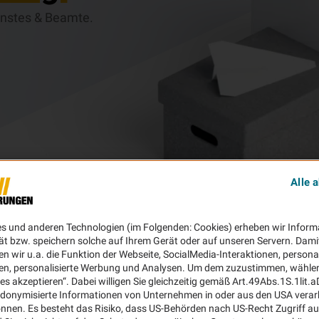
ienstes & Beamte.
Alle 
es und anderen Technologien (im Folgenden: Cookies) erheben wir Inform
ät bzw. speichern solche auf Ihrem Gerät oder auf unseren Servern. Dami
n wir u.a. die Funktion der Webseite, SocialMedia-Interaktionen, personal
en, personalisierte Werbung und Analysen. Um dem zuzustimmen, wählen 
ies akzeptieren“. Dabei willigen Sie gleichzeitig gemäß Art.49Abs.1S.1lit.
donymisierte Informationen von Unternehmen in oder aus den USA verar
nnen. Es besteht das Risiko, dass US-Behörden nach US-Recht Zugriff au