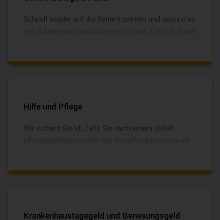
Schnell wieder auf die Beine kommen und gesund an
den Arbeitsplatz zurückkehren ist das A und O. Dabei
hilft das VHV Schmerzensgeld PLUS, das optional
bis 5.000 € vereinbart werden kann und bei
Knochenbrüchen und Bänderrissen leistet. Damit
lassen sich zum Beispiel tägliche Taxifahrten zur
Physiotherapie leicht finanzieren.
Hilfe und Pflege
Wir sichern Sie ab, falls Sie nach einem Unfall
pflegebedürftig werden. Bei Bedarf organisieren wir
die wichtigen alltäglichen Angelegenheiten für Sie.
Dazu zählen z.B. Grundpflege, Reinigung der
Wohnung, Hausnotrufdienst, Kinderbetreuung,
Haustierversorgung und vieles mehr.
Krankenhaustagegeld und Genesungsgeld