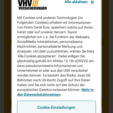
Alle ablehnen
Verzicht auf
Gesundheitsfragen
Bei uns können Sie eine Unfallversicherung
Mit Cookies und anderen Technologien (im
Folgenden: Cookies) erheben wir Informationen
ohne Gesundheitsfragen abschließen. Das
von Ihrem Gerät bzw. speichern solche auf Ihrem
heißt, dass Sie Ihre gesundheitliche
Gerät oder auf unseren Servern. Damit
Vergangenheit beim Antrag nicht offenlegen
ermöglichen wir u.a. die Funktion der Webseite,
SocialMedia-Interaktionen, personalisierte
müssen. Das schützt nicht nur Ihre
Nachrichten, personalisierte Werbung und
Privatsphäre, sondern spart auch viel
Analysen. Um dem zuzustimmen, wählen Sie bitte
Aufwand.
"Alle Cookies akzeptieren“. Dabei willigen Sie
Leistungen
, die
immer up to date
gleichzeitig gemäß Art.49Abs.1S.1lit.aDSGVO ein,
dass pseudonymisierte Informationen von
bleiben
Unternehmen in oder aus den USA verarbeitet
werden können. Es besteht das Risiko, dass US-
Dank unserer Leistungs-Update-Garantie wird
Behörden nach US-Recht Zugriff auf Ihre Daten
der Leistungsschutz Ihrer Unfallversicherung
haben und Sie sich nicht auf den Schutz der
europäischen Gesetze verlassen können.
Mehr in
immer automatisch an die neuesten
den Datenschutzhinweisen
Versicherungsbedingungen angepasst.
Zukünftige Verbesserungen werden ohne
Cookie-Einstellungen
Tarifwechsel, ohne zusätzlichen Aufwand und