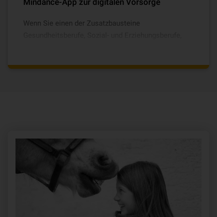
Erweiterter Unfallschutz für Sportverletzungen,
Mindance-App zur digitalen Vorsorge
Zweitmeinung & schnelle medizinische Hilfe,
Wenn Sie einen der Zusatzbausteine
Reha- & Fitness-Coaching, Sportgeräte- &
Gesundheitsberufe, Sozial- und Erziehungsberufe,
Trainingskurs-Ausfallschutz.
Aktivschutz oder 65PLUS wählen, erhalten Sie
Zugang zum digitalen Vorsorge-Coach in der
Mindance-App, denn wir verstehen Vorsorge,
Beratung und mentale Stärke als Teil der
Unfallversicherung.