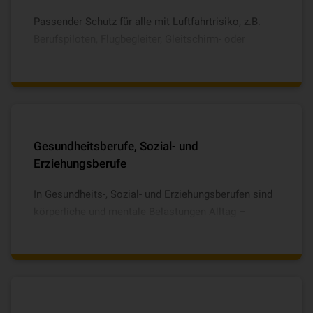
Passender Schutz für alle mit Luftfahrtrisiko, z.B.
Berufspiloten, Flugbegleiter, Gleitschirm- oder
Segelflieger.
Gesundheitsberufe, Sozial- und
Erziehungsberufe
In Gesundheits-, Sozial- und Erziehungsberufen sind
körperliche und mentale Belastungen Alltag –
deshalb unterstützt Sie ein Vorsorge-Coaching inkl.
Burnout-Prävention. Gleichzeitig übernehmen wir die
Kosten für privat finanzierte Psychotherapie sowie
Behandlungen wie Osteopathie oder Chiropraktik,
damit Sie schnell wieder fit werden. Der Baustein