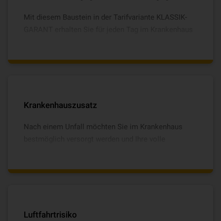
Mit diesem Baustein in der Tarifvariante KLASSIK-
GARANT erhalten Sie für jeden Tag im Krankenhaus
ein Krankenhaustagegeld für maximal 1.000 Tage
innerhalb von fünf Jahren. In der Tarifvariante
EXKLUSIV zahlen wir Ihnen dieses sogar für 1.827
Tage. Darüber hinaus erhalten Sie ein
Genesungsgeld für maximal 750 Tage innerhalb von
fünf Jahren.
Krankenhauszusatz
Nach einem Unfall möchten Sie im Krankenhaus
bestmöglich versorgt werden und Ihre volle
Aufmerksamkeit Ihrer Genesung widmen. Mit dem
Krankenhauszusatz ist eine Chefarztbehandlung und
Einbettzimmer inklusive.
Luftfahrtrisiko