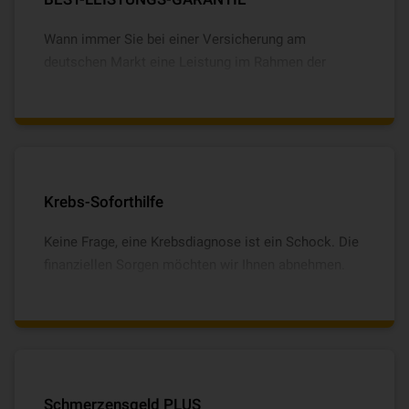
Wann immer Sie bei einer Versicherung am
deutschen Markt eine Leistung im Rahmen der
versicherten Gefahren und Schäden sehen – mit der
BEST-LEISTUNGS-GARANTIE sind Sie sicher, immer
automatisch die bestmöglichen Leistungen zu
erhalten. Im Schadenfall bedeutet das für Sie: kein
Risiko, sondern maximale Leistung.
Krebs-Soforthilfe
Keine Frage, eine Krebsdiagnose ist ein Schock. Die
finanziellen Sorgen möchten wir Ihnen abnehmen.
Sie erhalten nach der Diagnose eine Sofortzahlung in
Höhe von 5.000 € und bis zu 10.000 € für
kosmetische Operationen nach
Brustkrebserkrankungen.
Schmerzensgeld PLUS