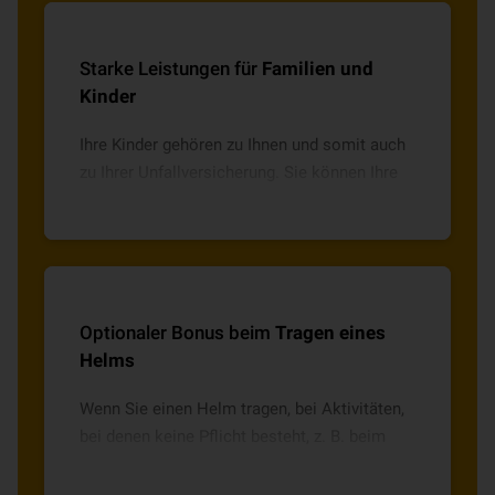
Sozial- und Erziehungsberufe, Aktivschutz
oder 65PLUS.
Starke Leistungen für
Familien und
Kinder
Ihre Kinder gehören zu Ihnen und somit auch
zu Ihrer Unfallversicherung. Sie können Ihre
Kindern mitversichern und von spürbaren
Entlastungen wie beispielsweise
Kostenersatz für Zahnspangen bis 1.500 €
oder Übernahme der Kosten für kindgerechte
Therapieangebote (Logopädie, Hippotherapie
Optionaler Bonus beim
Tragen eines
u. a.) bis 1.500 € profitieren.
Helms
Wenn Sie einen Helm tragen, bei Aktivitäten,
bei denen keine Pflicht besteht, z. B. beim
Fahrrad fahren, Reiten oder E-Scooter fahren,
erhalten Sie optional (bei Auswahl der