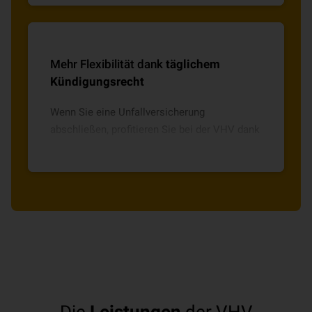
Zusatzleistung) 25 % mehr Leistung von der
VHV (höhere Invaliditätsgrundsumme).
Kinder erhalten diesen Bonus automatisch
Mehr Flexibilität dank
täglichem
ohne Zusatzbaustein und Senioren über den
Kündigungsrecht
Baustein 65PLUS.
Wenn Sie eine Unfallversicherung
abschließen, profitieren Sie bei der VHV dank
täglichem Kündigungsrecht nach Ablauf eines
Jahres von voller Flexibilität.