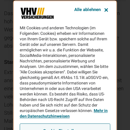
Alle ablehnen
Das Wetter ist nicht kalkulierbar und führt zu einem
hohen Kostenrisiko. Mit der VHV
Mit Cookies und anderen Technologien (im
Wetterrisikoversicherung können Sie sich jedoch
Folgenden: Cookies) erheben wir Informationen
gegen wetterbedingte Kosten oder Umsatzausfälle
von Ihrem Gerät bzw. speichern solche auf Ihrem
Gerät oder auf unseren Servern. Damit
absichern.
ermöglichen wir u.a. die Funktion der Webseite,
SocialMedia-Interaktionen, personalisierte
Nachrichten, personalisierte Werbung und
Starkregen, Sturm oder Eiseskälte
Analysen. Um dem zuzustimmen, wählen Sie bitte
Extreme Wetterlagen können enorme Schäden
"Alle Cookies akzeptieren“. Dabei willigen Sie
gleichzeitig gemäß Art.49Abs.1S.1lit.aDSGVO ein,
anrichten und Betriebe lahmlegen. Kommt die Arbeit
dass pseudonymisierte Informationen von
eines Betriebs wetterbedingt zum Erliegen, entstehen
Unternehmen in oder aus den USA verarbeitet
werden können. Es besteht das Risiko, dass US-
viele Kosten. Dies können Vertragsstrafen oder
Behörden nach US-Recht Zugriff auf Ihre Daten
Lohnfortzahlungen sein, aber auch Kosten durch
haben und Sie sich nicht auf den Schutz der
europäischen Gesetze verlassen können.
Mehr in
Stillstandzeiten und für beschleunigende
den Datenschutzhinweisen
Maßnahmen, um die Arbeit wieder aufzuholen.
Unternehmer müssten hierfür Reserven bilden, die