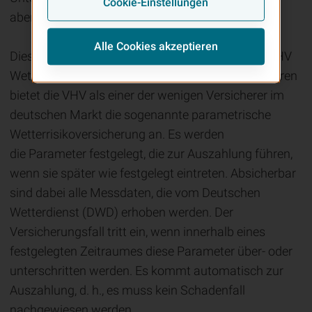
Cookie-Einstellungen
aber wiederum die Liquidität einschränken.
Alle Cookies akzeptieren
Diese Kostenrisiken können Sie optimal mit der VHV
Wetterrisikoversicherung absichern. Seit zwei Jahren
bietet die VHV als einer der wenigen Versicherer im
deutschen Markt die sogenannte parametrische
Wetterrisikoversicherung an. Es werden
die Parameter festgelegt, die zur Auszahlung führen,
wenn sie später wie festgelegt eintreten. Absicherbar
sind dabei alle Messdaten, die vom Deutschen
Wetterdienst (DWD) erhoben werden. Der
Versicherungsfall tritt ein, wenn innerhalb eines
festgelegten Zeitraumes diese Parameter über- oder
unterschritten werden. Es kommt automatisch zur
Auszahlung, d. h., es muss kein Schadenfall
nachgewiesen werden.