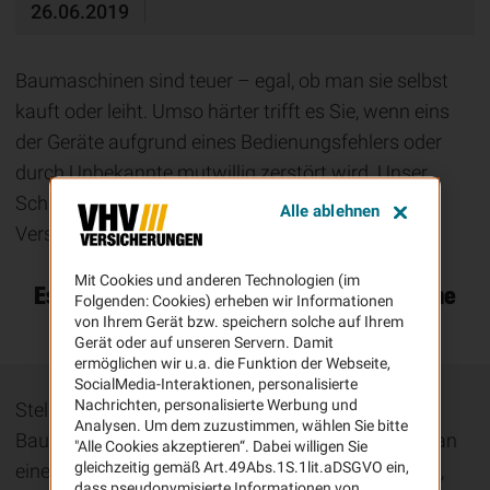
26.06.2019
Baumaschinen sind teuer – egal, ob man sie selbst
kauft oder leiht. Umso härter trifft es Sie, wenn eins
der Geräte aufgrund eines Bedienungsfehlers oder
durch Unbekannte mutwillig zerstört wird. Unser
Schadenbeispiel zeigt, wie wichtig die richtige
Alle ablehnen
Versicherung ist.
Mit Cookies und anderen Technologien (im
Es brennt: Schäden an einer Baumaschine
Folgenden: Cookies) erheben wir Informationen
von Ihrem Gerät bzw. speichern solche auf Ihrem
Gerät oder auf unseren Servern. Damit
ermöglichen wir u.a. die Funktion der Webseite,
SocialMedia-Interaktionen, personalisierte
Nachrichten, personalisierte Werbung und
Stellen Sie sich vor, Sie mieten für ein
Analysen. Um dem zuzustimmen, wählen Sie bitte
Bauvorhaben einen Radlader. Als Ihre Mitarbeiter an
"Alle Cookies akzeptieren“. Dabei willigen Sie
gleichzeitig gemäß Art.49Abs.1S.1lit.aDSGVO ein,
einem Montagmorgen auf der Baustelle eintreffen,
dass pseudonymisierte Informationen von