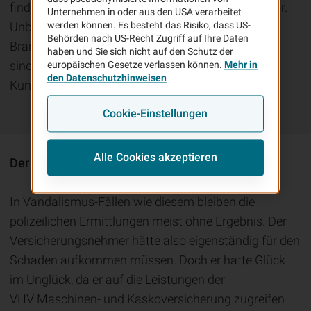
finden Sie die Baumaschine schwer beschädigt vor.
Unternehmen in oder aus den USA verarbeitet
Unbekannte haben randaliert und den Radlader in
werden können. Es besteht das Risiko, dass US-
Behörden nach US-Recht Zugriff auf Ihre Daten
Brand gesteckt. Vandalismus-Beispiele wie dieses
haben und Sie sich nicht auf den Schutz der
sind ausgedacht? Nein. Genau das ist unseren
europäischen Gesetze verlassen können.
Mehr in
den Datenschutzhinweisen
Kunden bereits mehrfach passiert.
Cookie-Einstellungen
Alle Cookies akzeptieren
Der passende Versicherungsschutz der VHV:
In Vandalismus-Fällen wie diesem bleiben die
polizeilichen Ermittlungen meist ohne Ergebnis. Der
Versicherungsnehmer hätte also eigenständig für den
Schaden aufkommen müssen. Doch er hatte Glück
im Unglück, da er auf die Leistungen der
VHV Maschinen- und Kaskoversicherung zugreifen