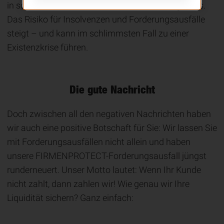
in solch wirtschaftlich unsicheren Zeiten ungewiss.
Das Risiko für Insolvenzen und Forderungsausfälle
steigt – und kann im schlimmsten Fall zu einer
Existenzkrise führen.
Die gute Nachricht
Doch zwischen all den negativen Nachrichten haben
wir auch eine positive Botschaft für Sie: Wir lassen Sie
mit Forderungsausfällen nicht allein und haben
unsere FIRMENPROTECT-Forderungsausfall jüngst
runderneuert. Unser Motto lautet: Wenn Ihr Kunde
nicht zahlt, dann zahlen wir! Wie genau wir Ihre
Liquidität sichern? Ganz einfach: