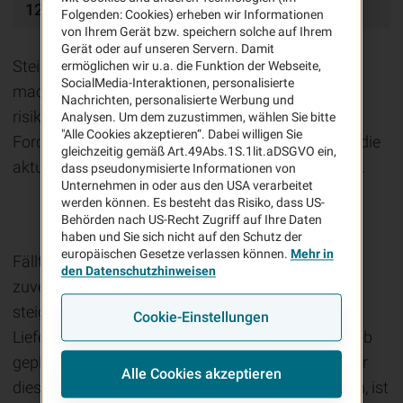
12.10.2022
Folgenden: Cookies) erheben wir Informationen
von Ihrem Gerät bzw. speichern solche auf Ihrem
Gerät oder auf unseren Servern. Damit
Steigende Energiepreise und hohe Materialkosten
ermöglichen wir u.a. die Funktion der Webseite,
SocialMedia-Interaktionen, personalisierte
machen die Planungen momentan schwer und
Nachrichten, personalisierte Werbung und
risikoreich. Mit unserem Update der
Analysen. Um dem zuzustimmen, wählen Sie bitte
"Alle Cookies akzeptieren“. Dabei willigen Sie
Forderungsausfallversicherung haben wir uns an die
gleichzeitig gemäß Art.49Abs.1S.1lit.aDSGVO ein,
aktuelle Situation und Ihre Bedürfnisse angepasst.
dass pseudonymisierte Informationen von
Unternehmen in oder aus den USA verarbeitet
werden können. Es besteht das Risiko, dass US-
Schwierige Zeiten
Behörden nach US-Recht Zugriff auf Ihre Daten
haben und Sie sich nicht auf den Schutz der
europäischen Gesetze verlassen können.
Mehr in
Fällt es Ihnen momentan auch schwer, Aufträge
den Datenschutzhinweisen
zuverlässig zu planen? Kein Wunder, machen die
steigenden Energiepreise, Materialkosten und
Cookie-Einstellungen
Lieferengpässe doch uns allen sehr zu schaffen. Ob
geplante Zahlungen von Ihren Auftraggebern unter
Alle Cookies akzeptieren
diesen Umständen tatsächlich bei Ihnen eintreffen, ist