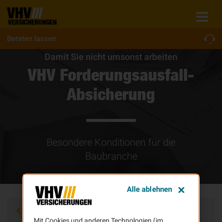
Beraten lassen
Damit Sie nicht umsonst arbeiten
VHV Forderungsausfall-
Absicherung
Besondere Konditionen für die
Baubranche
Alle ablehnen
Zurück
Mit Cookies und anderen Technologien (im