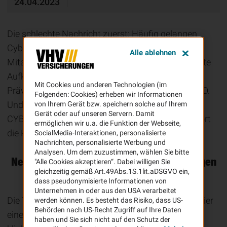
24.04.2023
Die schlechte Nachricht zuerst: Häufig gelangen
Cyberkriminelle in Unternehmenssysteme, indem
Alle ablehnen
Mitarbeiter ihnen unwissentlich die Tür öffnen. Gute
Aufklärung über die Risiken und entsprechende
Mit Cookies und anderen Technologien (im
Präventionsmaßnahmen sind deshalb das A und O.
Folgenden: Cookies) erheben wir Informationen
Und nun zur guten Nachricht: Für unsere VHV-
von Ihrem Gerät bzw. speichern solche auf Ihrem
Gerät oder auf unseren Servern. Damit
CYBERPROTECT-Kunden übernehmen wir ab sofort
ermöglichen wir u.a. die Funktion der Webseite,
die Kosten für Mitarbeiter-Schulungen.
SocialMedia-Interaktionen, personalisierte
Nachrichten, personalisierte Werbung und
Analysen. Um dem zuzustimmen, wählen Sie bitte
Neu: Kostenloses Präventionsangebot gegen
"Alle Cookies akzeptieren“. Dabei willigen Sie
gleichzeitig gemäß Art.49Abs.1S.1lit.aDSGVO ein,
Cyberrisiken
dass pseudonymisierte Informationen von
Unternehmen in oder aus den USA verarbeitet
Die Tricks der Hacker werden immer raffinierter: Hier
werden können. Es besteht das Risiko, dass US-
Behörden nach US-Recht Zugriff auf Ihre Daten
eine E-Mail mit der Aufforderung, auf einen Link zu
haben und Sie sich nicht auf den Schutz der