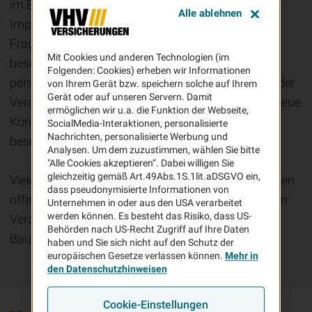
im Baurecht. Die Fachvorträge liefern konkrete
Alle ablehnen
Impulse für Ihre tägliche Praxis und griffen die
Fragestellungen auf, die die Branche derzeit
Mit Cookies und anderen Technologien (im
besonders bewegen. Gleichzeitig bleibt der
Folgenden: Cookies) erheben wir Informationen
persönliche Austausch ein prägender Bestandteil der
von Ihrem Gerät bzw. speichern solche auf Ihrem
Gerät oder auf unseren Servern. Damit
Veranstaltungsreihe: Gespräche auf Augenhöhe, neue
ermöglichen wir u.a. die Funktion der Webseite,
Kontakte und der direkte Dialog machen den
SocialMedia-Interaktionen, personalisierte
Nachrichten, personalisierte Werbung und
besonderen Mehrwert der Bautage aus.
Analysen. Um dem zuzustimmen, wählen Sie bitte
"Alle Cookies akzeptieren“. Dabei willigen Sie
gleichzeitig gemäß Art.49Abs.1S.1lit.aDSGVO ein,
Vielen Dank für Ihre Teilnahme, Ihr Interesse und den
dass pseudonymisierte Informationen von
offenen Austausch bei den bereits stattgefundenen
Unternehmen in oder aus den USA verarbeitet
werden können. Es besteht das Risiko, dass US-
Veranstaltungen. Wir freuen uns auf die letzten
Behörden nach US-Recht Zugriff auf Ihre Daten
Bautage in Württemberg und Bühl:
haben und Sie sich nicht auf den Schutz der
europäischen Gesetze verlassen können.
Mehr in
den Datenschutzhinweisen
Cookie-Einstellungen