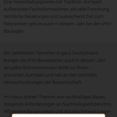
Eine Veranstaltungsreihe mit Tradition: kompakt
aufbereitete Fachinformationen, aktuelle Forschung,
rechtliche Neuerungen und ausreichend Zeit zum
Netzwerken gibt es auch in diesem Jahr bei den VHV-
Bautagen.
Mit zahlreichen Terminen in ganz Deutschland
bringen die VHV-Bauexperten auch in diesem Jahr
aktuelles Branchenwissen direkt zu Ihnen –
praxisnah, kompakt und nah an den zentralen
Herausforderungen der Bauwirtschaft.
Im Fokus stehen Themen wie nachhaltiges Bauen,
steigende Anforderungen an Nachhaltigkeitsberichte,
effizientere Bauprozesse und aktuelle Entwicklungen