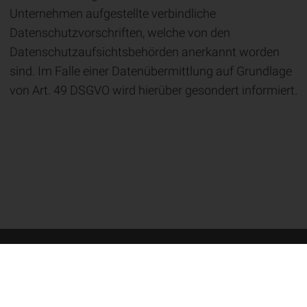
Unternehmen aufgestellte verbindliche
Datenschutzvorschriften, welche von den
Datenschutzaufsichtsbehörden anerkannt worden
sind. Im Falle einer Datenübermittlung auf Grundlage
von Art. 49 DSGVO wird hierüber gesondert informiert.
Seitenübersicht
Datenschutz
Impressum
Barrierefreiheit
Cookie-Einstellungen
© 2026 VHV Versicherungen