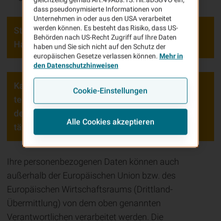
dass pseudonymisierte Informationen von
Unternehmen in oder aus den USA verarbeitet
werden können. Es besteht das Risiko, dass US-
Stellen, bei denen die Da­ten­ver­ar­bei­tung
Behörden nach US-Recht Zugriff auf Ihre Daten
Hauptgegenstand des Auftrags ist:
haben und Sie sich nicht auf den Schutz der
europäischen Gesetze verlassen können.
Mehr in
den Datenschutzhinweisen
Kategorien von Stellen, bei denen die Da­
Cookie-Einstellungen
ten­ver­ar­bei­tung nicht der Hauptgegenstand
des Auftrages ist oder die nur gelegentlich
Alle Cookies akzeptieren
tätig werden:
Ihre personenbezogenen Daten können auch
außerhalb der Europäischen Union bzw. des
Europäischen Wirtschaftsraums (Drittland-
Übermittlung) von dem oben genannten
Verantwortlichen verarbeitet werden. Die