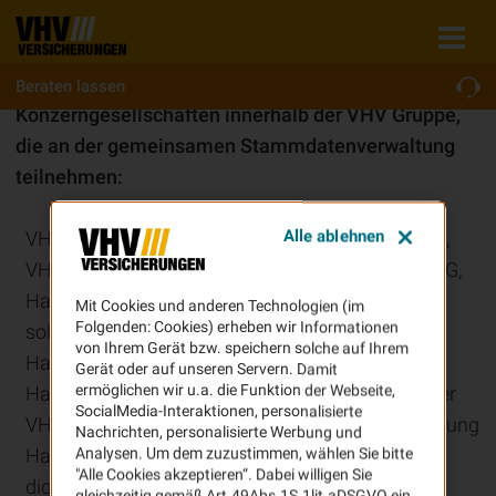
Beraten lassen
Konzerngesellschaften innerhalb der VHV Gruppe,
die an der gemeinsamen Stammdatenverwaltung
teilnehmen:
Alle ablehnen
VHV Vereinigte Hannoversche Versicherung a. G.,
VHV Holding SE, VHV Allgemeine Versicherung AG,
Hannoversche Lebensversicherung AG, VHV
Mit Cookies und anderen Technologien (im
Folgenden: Cookies) erheben wir Informationen
solutions GmbH, VHV Dienstleistungen GmbH,
von Ihrem Gerät bzw. speichern solche auf Ihrem
Hannoversche Direktvertriebs-GmbH,
Gerät oder auf unseren Servern. Damit
ermöglichen wir u.a. die Funktion der Webseite,
Hannoversche-Consult GmbH, Pensionskasse der
SocialMedia-Interaktionen, personalisierte
VHV-Versicherungen, VVH Versicherungsvermittlung
Nachrichten, personalisierte Werbung und
Hannover GmbH, WAVE Management AG, VHV
Analysen. Um dem zuzustimmen, wählen Sie bitte
"Alle Cookies akzeptieren“. Dabei willigen Sie
digital development GmbH.
gleichzeitig gemäß Art.49Abs.1S.1lit.aDSGVO ein,