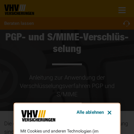
Beraten lassen
PGP- und S/MIME-Ver­schlüs­
se­lung
Anleitung zur Anwendung der
Verschlüsselungsverfahren PGP und
S/MIME
Alle ablehnen
Die gängigsten Verfahren zur E-Mail-Verschlüsselung
sind PGP und S/MIME, die die Installation von
Mit Cookies und anderen Technologien (im