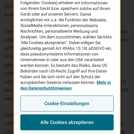
Folgenden: Cookies) erheben wir Informationen
Schlüsseln auf beiden Seiten der
von Ihrem Gerät bzw. speichern solche auf Ihrem
Kommunikationspartner voraussetzen.
Gerät oder auf unseren Servern. Damit
ermöglichen wir u.a. die Funktion der Webseite,
SocialMedia-Interaktionen, personalisierte
Genutzt wird dazu ein öffentlicher Schlüssel, mit dem
Nachrichten, personalisierte Werbung und
Analysen. Um dem zuzustimmen, wählen Sie bitte
jeder die Daten für den Empfänger verschlüsseln kann
"Alle Cookies akzeptieren“. Dabei willigen Sie
und ein privater geheimer Schlüssel, den nur der
gleichzeitig gemäß Art.49Abs.1S.1lit.aDSGVO ein,
dass pseudonymisierte Informationen von
Empfänger besitzt und der durch ein Kennwort
Unternehmen in oder aus den USA verarbeitet
geschützt ist. Nachrichten an einen Empfänger
werden können. Es besteht das Risiko, dass US-
Behörden nach US-Recht Zugriff auf Ihre Daten
werden mit seinem öffentlichen Schlüssel
haben und Sie sich nicht auf den Schutz der
verschlüsselt und können dann ausschließlich durch
europäischen Gesetze verlassen können.
Mehr in
den Datenschutzhinweisen
den privaten Schlüssel des Empfängers entschlüsselt
werden.
Cookie-Einstellungen
Diese Verfahren werden auch asymmetrische
Alle Cookies akzeptieren
Verfahren genannt, da Sender und Empfänger zwei
unterschiedliche Schlüssel verwenden. Die Nutzung