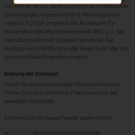
von PGP ist oft nur durch zusätzlich zu installierende
Erweiterungen im persönlichen E-Mail-Programm
möglich. Für PGP empfiehlt das Bundesamt für
Sicherheit in der Informationstechnik (BSI) u. a. das
Open Source Produkt Gpg4win (Windows). Die
Nutzung von S/MIME ist in aller Regel direkt über das
genutzte E-Mail-Programm möglich.
Nutzung der Schlüssel
Laden Sie sich den benötigten Schlüssel herunter.
Klicken Sie hierzu einfach auf den Download des
jeweiligen Schlüssels.
Es öffnet sich ein neues Fenster (siehe rechts).