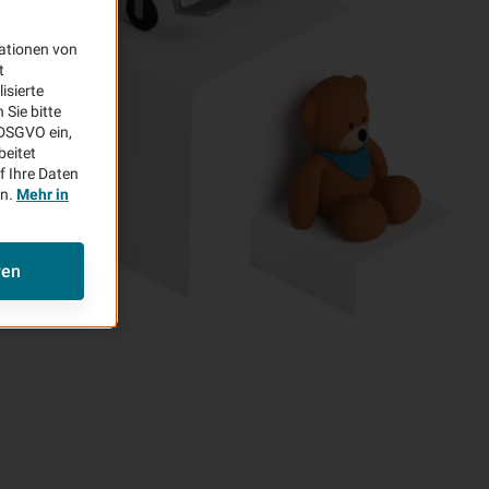
ationen von
t
isierte
Sie bitte
aDSGVO ein,
beitet
f Ihre Daten
en.
Mehr in
ren