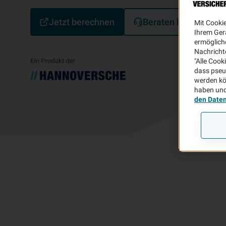
Jetzt berechnen
Beraten lassen
Mit Cooki
Ihrem Ger
ermögliche
Nachricht
"Alle Cook
dass pseu
werden kö
haben und
den Date