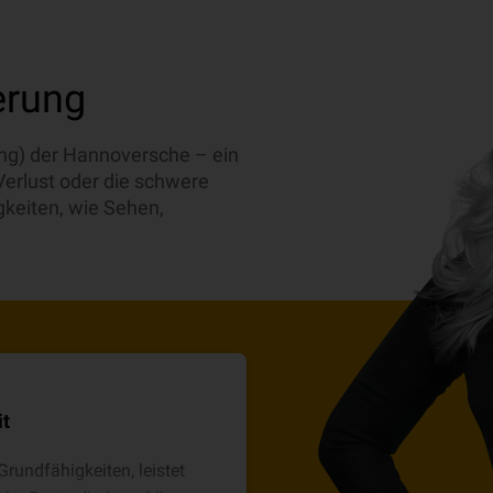
erung
ng) der Hannoversche – ein
erlust oder die schwere
gkeiten, wie Sehen,
it
Grundfähigkeiten, leistet