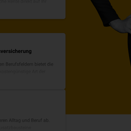
he Rente direkt auf Ihr
sversicherung
 Berufsfeldern bietet die
kostengünstige Art der
hren Alltag und Beruf ab.
 Zusatzbausteine