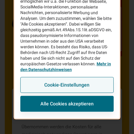
ermöglichen wir u.a. die Funktion der Webseite,
SocialMedia-Interaktionen, personalisierte
Nachrichten, personalisierte Werbung und
Analysen. Um dem zuzustimmen, wählen Sie bitte
"Alle Cookies akzeptieren“. Dabei willigen Sie
gleichzeitig gemäß Art.49Abs.1S.1lit.aDSGVO ein,
dass pseudonymisierte Informationen von
Unternehmen in oder aus den USA verarbeitet
werden können. Es besteht das Risiko, dass US-
Behörden nach US-Recht Zugriff auf Ihre Daten
haben und Sie sich nicht auf den Schutz der
europäischen Gesetze verlassen können.
Mehr in
den Datenschutzhinweisen
Cookie-Einstellungen
Alle Cookies akzeptieren
Übernahme der Kosten für medizinisch
notwendige Operationen
Übernommen werden die Kosten für alle