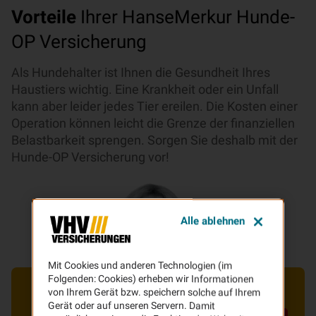
Vorteile
Ihrer HanseMerkur Hunde-
OP Versicherung
Als Hundehalter ist Ihnen die Gesundheit Ihres
Haustiers wichtig. Eine Krankheit oder ein Unfall
kann aber leider jedes Tier ereilen. Die Kosten einer
Operation können leicht die Grenze der finanziellen
Belastbarkeit sprengen. Sorgen Sie deshalb mit der
Hunde-OP Versicherung vor!
Alle ablehnen
Mit Cookies und anderen Technologien (im
Folgenden: Cookies) erheben wir Informationen
von Ihrem Gerät bzw. speichern solche auf Ihrem
Gerät oder auf unseren Servern. Damit