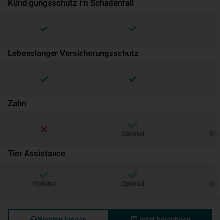
Kündigungsschutz im Schadenfall
Lebenslanger Versicherungsschutz
Zahn
Optional
Opt
Tier Assistance
Optional
Optional
Opt
Beraten lassen
Jetzt berechnen