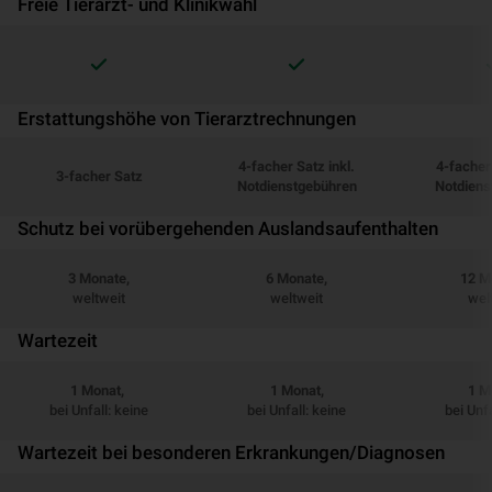
Freie Tierarzt- und Klinikwahl
Erstattungshöhe von Tierarztrechnungen
4-facher Satz inkl.
4-facher 
3-facher Satz
Notdienstgebühren
Notdiens
Schutz bei vorübergehenden Auslandsaufenthalten
3 Monate,
6 Monate,
12 M
weltweit
weltweit
wel
Wartezeit
1 Monat,
1 Monat,
1 M
bei Unfall: keine
bei Unfall: keine
bei Unfa
Wartezeit bei besonderen Erkrankungen/Diagnosen