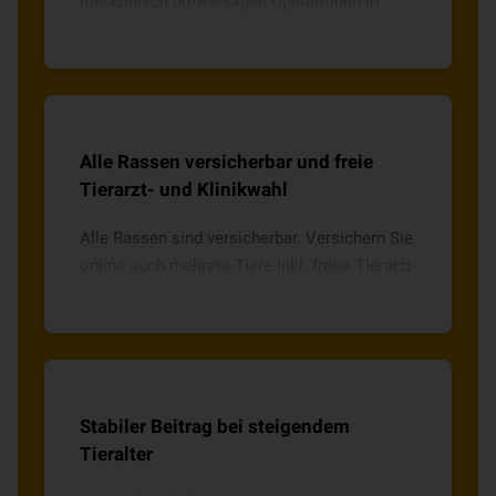
medizinisch notwendigen Operationen in
Vollnarkose oder mit örtlicher Betäubung
inkl. notwendiger Medikamente.
Alle Rassen versicherbar und freie
Tierarzt- und Klinikwahl
Alle Rassen sind versicherbar. Versichern Sie
online auch mehrere Tiere inkl. freier Tierarzt-
und Klinikwahl mit direkter Abrechnung.
Stabiler Beitrag bei steigendem
Tieralter