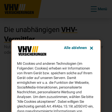
Menü
Die unabhängigen
VHV-
Vermittler
Nutzen Sie unsere Vermittler-Suche, um einen Makler
Alle ablehnen
oder Mehrfachvertreter in Ihrer Nähe zu finden.
Mit Cookies und anderen Technologien (im
Folgenden: Cookies) erheben wir Informationen
von Ihrem Gerät bzw. speichern solche auf Ihrem
Gerät oder auf unseren Servern. Damit
ermöglichen wir u.a. die Funktion der Webseite,
SocialMedia-Interaktionen, personalisierte
Nachrichten, personalisierte Werbung und
Analysen. Um dem zuzustimmen, wählen Sie bitte
"Alle Cookies akzeptieren“. Dabei willigen Sie
gleichzeitig gemäß Art.49Abs.1S.1lit.aDSGVO ein,
dass pseudonymisierte Informationen von