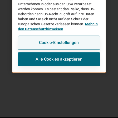
Unternehmen in oder aus den USA verarbeitet
werden können. Es besteht das Risiko, dass US-
Behörden nach US-Recht Zugriff auf Ihre Daten
haben und Sie sich nicht auf den Schutz der
europäischen Gesetze verlassen können.
Mehr in
0 Ergebnisse in
Zurück zu den Ergebnissen
den Datenschutzhinweisen
Cookie-Einstellungen
Rückruf-Wunsch
Alle Cookies akzeptieren
E-Mail schreiben
Route berechnen