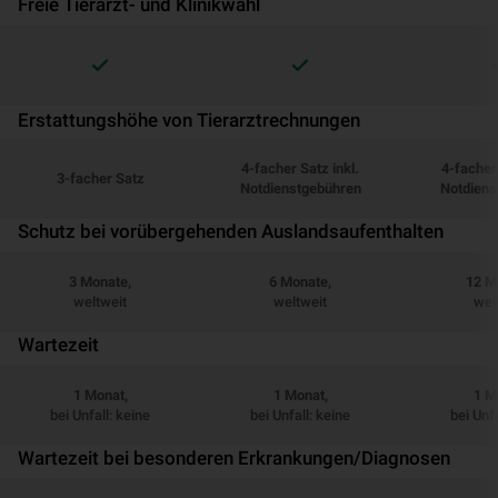
Freie Tierarzt- und Klinikwahl
Erstattungshöhe von Tierarztrechnungen
4-facher Satz inkl.
4-facher 
3-facher Satz
Notdienstgebühren
Notdiens
Schutz bei vorübergehenden Auslandsaufenthalten
3 Monate,
6 Monate,
12 M
weltweit
weltweit
wel
Wartezeit
1 Monat,
1 Monat,
1 M
bei Unfall: keine
bei Unfall: keine
bei Unfa
Wartezeit bei besonderen Erkrankungen/Diagnosen