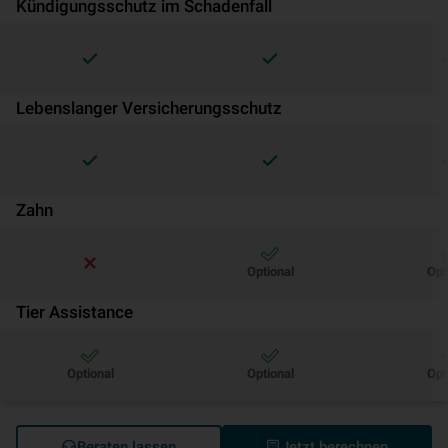
Kündigungsschutz im Schadenfall
Lebenslanger Versicherungsschutz
Zahn
Optional
Opt
Tier Assistance
Optional
Optional
Opt
Beraten lassen
Jetzt berechnen