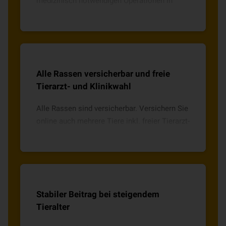
medizinisch notwendigen Operationen in
Vollnarkose oder mit örtlicher Betäubung
inkl. notwendiger Medikamente.
Alle Rassen versicherbar und freie
Tierarzt- und Klinikwahl
Alle Rassen sind versicherbar. Versichern Sie
online auch mehrere Tiere inkl. freier Tierarzt-
und Klinikwahl mit direkter Abrechnung.
Stabiler Beitrag bei steigendem
Tieralter