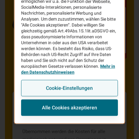
ermöglichen wir u.a. die Funktion der Webseite,
SocialMedia-Interaktionen, personalisierte
Nachrichten, personalisierte Werbung und
Analysen. Um dem zuzustimmen, wählen Sie bitte
"Alle Cookies akzeptieren“. Dabei willigen Sie
gleichzeitig gemäß Art.49Abs.1S.1lit.aDSGVO ein,
dass pseudonymisierte Informationen von
Unternehmen in oder aus den USA verarbeitet
werden können. Es besteht das Risiko, dass US-
Behörden nach US-Recht Zugriff auf Ihre Daten
haben und Sie sich nicht auf den Schutz der
europäischen Gesetze verlassen können.
Mehr in
den Datenschutzhinweisen
Cookie-Einstellungen
Alle Cookies akzeptieren
Übernahme der Kosten für medizinisch
notwendige Operationen
Übernommen werden die Kosten für alle