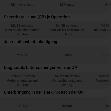
Nicht versichert
12 Monate
6 M
Selbstbeteiligung (SB) je Operation
Mit SB optional,
Mit SB optional,
Mit SB 
ohne SB bis Eintrittsalter
ohne SB bis Eintrittsalter
ohne SB bis 
5 Jahre
5 Jahre
5 J
Jahreshöchstentschädigung
2.500 €
5.000 €
Unbe
Diagnostik/Untersuchungen vor der OP
Kosten für letzten
Kosten für letzten
Kosten f
Vorbereitungstag und
Vorbereitungstag und
Vorbereit
OP-Tag
OP-Tag
OP
Unterbringung in der Tierklinik nach der OP
15 Tage
30 Tage
60 