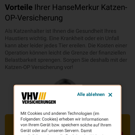
Vorteile
Ihrer HanseMerkur Katzen-
OP-Versicherung
Als Katzenhalter ist Ihnen die Gesundheit Ihres
Haustiers wichtig. Eine Krankheit oder ein Unfall
kann aber leider jedes Tier ereilen. Die Kosten einer
Operation können leicht die Grenze der finanziellen
Belastbarkeit sprengen. Sorgen Sie deshalb mit der
Katzen-OP Versicherung vor!
Alle ablehnen
Mit Cookies und anderen Technologien (im
Folgenden: Cookies) erheben wir Informationen
von Ihrem Gerät bzw. speichern solche auf Ihrem
Gerät oder auf unseren Servern. Damit