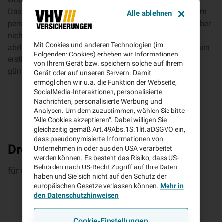
Dass viele die PHV als einen wichtigen Standard in ihrem
Alle ablehnen
persönlichen Versicherungsrepertoire sehen, bedeutet aber
nicht, dass sie leistungstechnisch nur das Nötigste
Mit Cookies und anderen Technologien (im
abdecken muss. Die Privathaftpflicht der VHV bietet Ihnen
Folgenden: Cookies) erheben wir Informationen
erstklassigen Schutz für jede Lebenslage – und das zu
von Ihrem Gerät bzw. speichern solche auf Ihrem
günstigen Preisen!
Gerät oder auf unseren Servern. Damit
ermöglichen wir u.a. die Funktion der Webseite,
SocialMedia-Interaktionen, personalisierte
Nachrichten, personalisierte Werbung und
Analysen. Um dem zuzustimmen, wählen Sie bitte
"Alle Cookies akzeptieren“. Dabei willigen Sie
gleichzeitig gemäß Art.49Abs.1S.1lit.aDSGVO ein,
dass pseudonymisierte Informationen von
Drei gute Gründe
Unternehmen in oder aus den USA verarbeitet
werden können. Es besteht das Risiko, dass US-
Behörden nach US-Recht Zugriff auf Ihre Daten
für unsere Privat­haft­pflicht­versicherung
haben und Sie sich nicht auf den Schutz der
europäischen Gesetze verlassen können.
Mehr in
den Datenschutzhinweisen
Cookie-Einstellungen