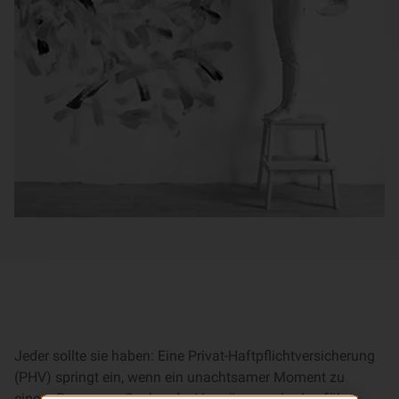
Jeder sollte sie haben: Eine Privat-Haftpflichtversicherung
(PHV) springt ein, wenn ein unachtsamer Moment zu
einem Personen-, Sach- oder Vermögensschaden führt.