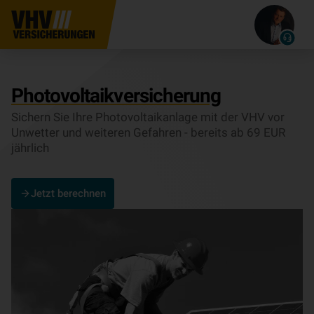
Pho­to­vol­ta­ik­ver­si­che­rung
Sichern Sie Ihre Pho­to­vol­ta­ik­an­lage mit der VHV vor
Unwetter und weiteren Gefahren - bereits ab 69 EUR
jährlich
Jetzt berechnen