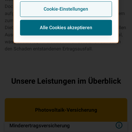
Doch die Gefahr eines Schadens ist groß. Nicht nur
Cookie-Einstellungen
aufgrund der immer heftiger werdenden Unwetter, sondern
zum Beispiel auch durch Überspannung, Tierbisse oder
Diebstahl. Die Photovoltaikversicherung leistet finanziellen
Alle Cookies akzeptieren
Ausgleich bei Schäden an Ihrer Photovoltaikanlage. Egal,
was passiert ist, wir ersetzen Ihnen zusätzlich den durch
den Schaden entstandenen Ertragsausfall.
Unsere Leistungen im Überblick
Pho­to­vol­ta­ik-Ver­si­che­rung
Minderertrags­ver­si­che­rung