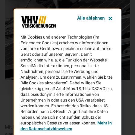
Alle ablehnen
Mit Cookies und anderen Technologien (im
Folgenden: Cookies) erheben wir Informationen
von Ihrem Gerät bzw. speichern solche auf Ihrem
Gerät oder auf unseren Servern. Damit
ermöglichen wir u.a. die Funktion der Webseite,
SocialMedia-Interaktionen, personalisierte
Nachrichten, personalisierte Werbung und
Analysen. Um dem zuzustimmen, wählen Sie bitte
"Alle Cookies akzeptieren“. Dabei willigen Sie
gleichzeitig gemäß Art.49Abs.1S.1lit.aDSGVO ein,
dass pseudonymisierte Informationen von
Unternehmen in oder aus den USA verarbeitet
werden können. Es besteht das Risiko, dass US-
Behörden nach US-Recht Zugriff auf Ihre Daten
haben und Sie sich nicht auf den Schutz der
europäischen Gesetze verlassen können.
Mehr in
Mit Ihrer Photovoltaikanlage tragen Sie dazu bei, dass
den Datenschutzhinweisen
weniger CO2 produziert und die Umwelt geschont wird.