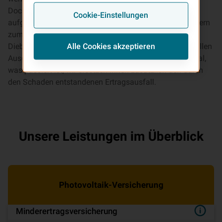
Doch die Gefahr eines Schadens ist groß. Nicht nur
Cookie-Einstellungen
aufgrund der immer heftiger werdenden Unwetter, sondern
zum Beispiel auch durch Überspannung, Tierbisse oder
Diebstahl. Die Photovoltaikversicherung leistet finanziellen
Alle Cookies akzeptieren
Ausgleich bei Schäden an Ihrer Photovoltaikanlage. Egal,
was passiert ist, wir ersetzen Ihnen zusätzlich den durch
den Schaden entstandenen Ertragsausfall.
Unsere Leistungen im Überblick
Pho­to­vol­ta­ik-Ver­si­che­rung
Minderertrags­ver­si­che­rung