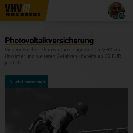
Pho­to­vol­ta­ik­ver­si­che­rung
Sichern Sie Ihre Pho­to­vol­ta­ik­an­lage mit der VHV vor
Unwetter und weiteren Gefahren - bereits ab 69 EUR
jährlich
Jetzt berechnen