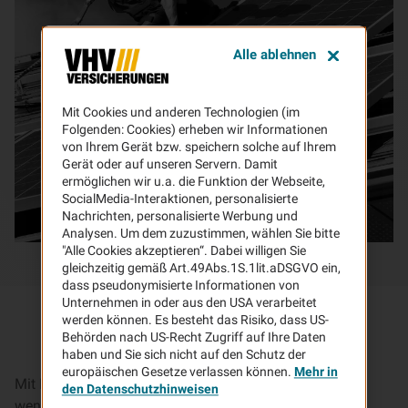
Alle ablehnen
Mit Cookies und anderen Technologien (im
Folgenden: Cookies) erheben wir Informationen
von Ihrem Gerät bzw. speichern solche auf Ihrem
Gerät oder auf unseren Servern. Damit
ermöglichen wir u.a. die Funktion der Webseite,
SocialMedia-Interaktionen, personalisierte
Nachrichten, personalisierte Werbung und
Analysen. Um dem zuzustimmen, wählen Sie bitte
"Alle Cookies akzeptieren“. Dabei willigen Sie
gleichzeitig gemäß Art.49Abs.1S.1lit.aDSGVO ein,
dass pseudonymisierte Informationen von
Unternehmen in oder aus den USA verarbeitet
werden können. Es besteht das Risiko, dass US-
Behörden nach US-Recht Zugriff auf Ihre Daten
haben und Sie sich nicht auf den Schutz der
europäischen Gesetze verlassen können.
Mehr in
Mit Ihrer Photovoltaikanlage tragen Sie dazu bei, dass
den Datenschutzhinweisen
weniger CO2 produziert und die Umwelt geschont wird.