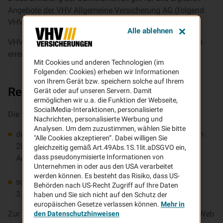
Angebote der VHV Allgemeine Versicherung AG (folgend:
VHV),
Alle ablehnen
VHV Platz 1, 30177 Hannover, welche unter www.vhv.de
erreichbar ist.
Mit Cookies und anderen Technologien (im
Folgenden: Cookies) erheben wir Informationen
von Ihrem Gerät bzw. speichern solche auf Ihrem
Rechtsgrundlagen
Gerät oder auf unseren Servern. Damit
ermöglichen wir u.a. die Funktion der Webseite,
SocialMedia-Interaktionen, personalisierte
Die VHV unterliegt
Nachrichten, personalisierte Werbung und
Analysen. Um dem zuzustimmen, wählen Sie bitte
dem Barrierefreiheitsstärkungsgesetz (BFSG), das am
"Alle Cookies akzeptieren“. Dabei willigen Sie
28. Juni 2025 die EU-Richtlinie 2019/882 (European
gleichzeitig gemäß Art.49Abs.1S.1lit.aDSGVO ein,
dass pseudonymisierte Informationen von
Accessibility Act) in deutsches Recht umsetzt,
Unternehmen in oder aus den USA verarbeitet
werden können. Es besteht das Risiko, dass US-
sowie der darin referenzierten Norm EN 301 549 (V
Behörden nach US-Recht Zugriff auf Ihre Daten
3.2.1).
haben und Sie sich nicht auf den Schutz der
europäischen Gesetze verlassen können.
Mehr in
Zur praktischen Umsetzung orientieren wir uns an den Web
den Datenschutzhinweisen