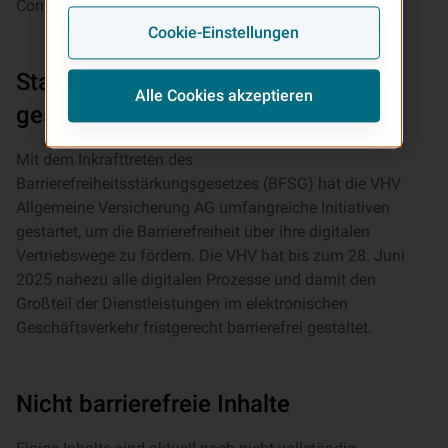
Content Accessibility Guidelines (WCAG) 2.1 AA.
Cookie-Einstellungen
Stand der Vereinbarkeit der
Alle Cookies akzeptieren
gesetzlichen Anforderungen
Mit dem Inkrafttreten des
Barrierefreiheitsstärkungsgesetzes (BFSG) hat die VHV
Allgemeine Versicherung AG umfangreiche Initiativen
gestartet, um die Barrierefreiheit über ihre digitalen
Vertriebswege zu fördern. Die VHV hat bis zum 28. Juni
2025 nahezu alle digitalen Prozesse und damit den
Großteil der Dienstleistungen im elektronischen
Geschäftsverkehr fristgerecht barrierefrei gestaltet.
Nicht barrierefreie Inhalte