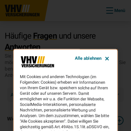
Menü
Häufige
Fragen
und unsere
Antworten
.
Sie haben Fragen zu unseren Versicherungen? Sie
Alle ablehnen
möchten wissen, wie es im Schadenfall weitergeht? Sie
benötigen Infos zu Ihrem Vertrag? Hier finden Sie
Antworten.
Mit Cookies und anderen Technologien (im
Unsere FAQs
Folgenden: Cookies) erheben wir Informationen
von Ihrem Gerät bzw. speichern solche auf Ihrem
Gerät oder auf unseren Servern. Damit
Allgemein
ermöglichen wir u.a. die Funktion der Webseite,
SocialMedia-Interaktionen, personalisierte
Nachrichten, personalisierte Werbung und
Analysen. Um dem zuzustimmen, wählen Sie bitte
Wie kann ich eine Versicherung abschließen?
"Alle Cookies akzeptieren“. Dabei willigen Sie
gleichzeitig gemäß Art.49Abs.1S.1lit.aDSGVO ein,