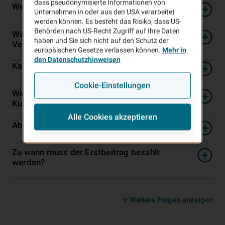
dass pseudonymisierte Informationen von
Welche Versicherung brauche ich?
Unternehmen in oder aus den USA verarbeitet
werden können. Es besteht das Risiko, dass US-
Behörden nach US-Recht Zugriff auf Ihre Daten
Was ist im Kundenportal der VHV
haben und Sie sich nicht auf den Schutz der
Versicherungen zu finden?
europäischen Gesetze verlassen können.
Mehr in
den Datenschutzhinweisen
Kann ich das VHV Kundenportal nutzen?
Cookie-Einstellungen
Wie registriere ich mich im VHV
Kundenportal?
Alle Cookies akzeptieren
Ab wann habe ich Versicherungsschutz?
Zu wann muss der Erstbeitrag bezahlt
werden?
Weitere Fragen anzeigen