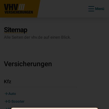
Menü
Sitemap
Alle Seiten der vhv.de auf einen Blick.
Versicherungen
Kfz
Auto
E-Scooter