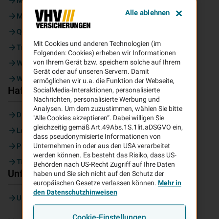
Moped
Alle ablehnen
Motorrad
Quad
Mit Cookies und anderen Technologien (im
Trike
Folgenden: Cookies) erheben wir Informationen
von Ihrem Gerät bzw. speichern solche auf Ihrem
Wohnmobil
Gerät oder auf unseren Servern. Damit
Wohnwagen
ermöglichen wir u.a. die Funktion der Webseite,
Haftpflicht
SocialMedia-Interaktionen, personalisierte
Nachrichten, personalisierte Werbung und
Analysen. Um dem zuzustimmen, wählen Sie bitte
Diensthaftpflicht
"Alle Cookies akzeptieren“. Dabei willigen Sie
gleichzeitig gemäß Art.49Abs.1S.1lit.aDSGVO ein,
Lehrer
dass pseudonymisierte Informationen von
Privathaftpflicht
Unternehmen in oder aus den USA verarbeitet
werden können. Es besteht das Risiko, dass US-
Tierhalter
Behörden nach US-Recht Zugriff auf Ihre Daten
Unfall
haben und Sie sich nicht auf den Schutz der
europäischen Gesetze verlassen können.
Mehr in
den Datenschutzhinweisen
Unfallversicherung
Cookie-Einstellungen