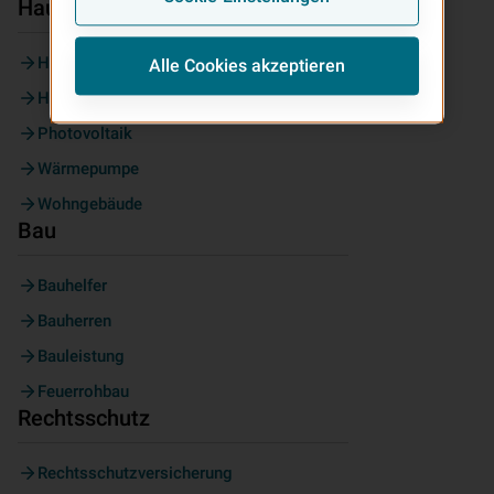
Haus & Wohnen
Haus & Grundbesitz
Alle Cookies akzeptieren
Hausrat
Photovoltaik
Wärmepumpe
Wohngebäude
Bau
Bauhelfer
Bauherren
Bauleistung
Feuerrohbau
Rechtsschutz
Rechtsschutzversicherung