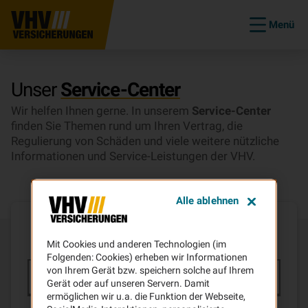
Menü
Unser
Service-Center
Wir helfen Ihnen gerne. In unserem
Service-Center
finden Sie Themen rund um Ihren Vertrag, die
Regulierung von Schäden und viele weitere nützliche
Informationen und Service-Leistungen der VHV.
Alle ablehnen
Wie können wir
Ihnen helfen?
Mit Cookies und anderen Technologien (im
Folgenden: Cookies) erheben wir Informationen
von Ihrem Gerät bzw. speichern solche auf Ihrem
Gerät oder auf unseren Servern. Damit
ermöglichen wir u.a. die Funktion der Webseite,