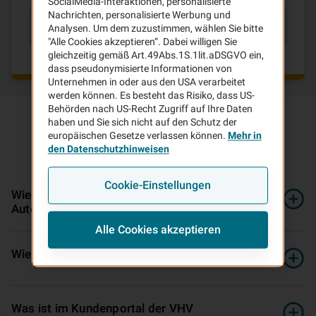
SocialMedia-Interaktionen, personalisierte
Nachrichten, personalisierte Werbung und
Häufig gesuchte Anliegen
Analysen. Um dem zuzustimmen, wählen Sie bitte
"Alle Cookies akzeptieren“. Dabei willigen Sie
gleichzeitig gemäß Art.49Abs.1S.1lit.aDSGVO ein,
dass pseudonymisierte Informationen von
Unternehmen in oder aus den USA verarbeitet
werden können. Es besteht das Risiko, dass US-
Behörden nach US-Recht Zugriff auf Ihre Daten
haben und Sie sich nicht auf den Schutz der
europäischen Gesetze verlassen können.
Mehr in
den Datenschutzhinweisen
Häufige
Fragen
und
Antworten
Cookie-Einstellungen
Wie kann ich bis zu 30 Prozent bei der
Autoversicherung sparen?
Alle Cookies akzeptieren
Wie verhalte ich mich nach einem Unfall?
Was ist im Kundenportal der VHV