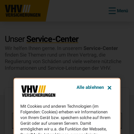
Menü
Unser
Service-Center
Wir helfen Ihnen gerne. In unserem
Service-Center
finden Sie Themen rund um Ihren Vertrag, die
Regulierung von Schäden und viele weitere nützliche
Informationen und Service-Leistungen der VHV.
Alle ablehnen
Wie können wir
Ihnen helfen?
Mit Cookies und anderen Technologien (im
Folgenden: Cookies) erheben wir Informationen
von Ihrem Gerät bzw. speichern solche auf Ihrem
Gerät oder auf unseren Servern. Damit
ermöglichen wir u.a. die Funktion der Webseite,