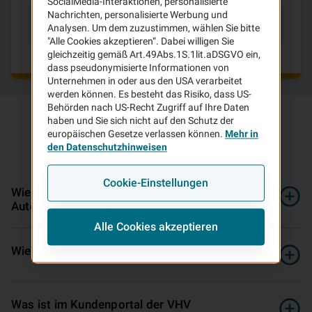
SocialMedia-Interaktionen, personalisierte
Nachrichten, personalisierte Werbung und
Häufig gesuchte Anliegen
Analysen. Um dem zuzustimmen, wählen Sie bitte
"Alle Cookies akzeptieren“. Dabei willigen Sie
gleichzeitig gemäß Art.49Abs.1S.1lit.aDSGVO ein,
dass pseudonymisierte Informationen von
Unternehmen in oder aus den USA verarbeitet
werden können. Es besteht das Risiko, dass US-
Behörden nach US-Recht Zugriff auf Ihre Daten
haben und Sie sich nicht auf den Schutz der
europäischen Gesetze verlassen können.
Mehr in
den Datenschutzhinweisen
Häufige
Fragen
und
Antworten
Cookie-Einstellungen
Wie kann ich bis zu 30 Prozent bei der
Autoversicherung sparen?
Alle Cookies akzeptieren
Wie verhalte ich mich nach einem Unfall?
Was ist im Kundenportal der VHV