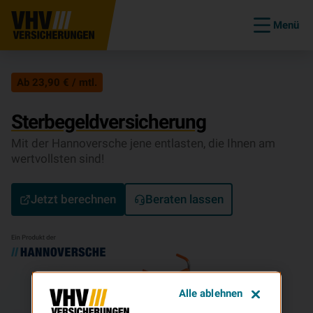
Menü
Ab 23,90 € / mtl.
Sterbegeldversicherung
Mit der Hannoversche jene entlasten, die Ihnen am
wertvollsten sind!
Jetzt berechnen
Beraten lassen
Alle ablehnen