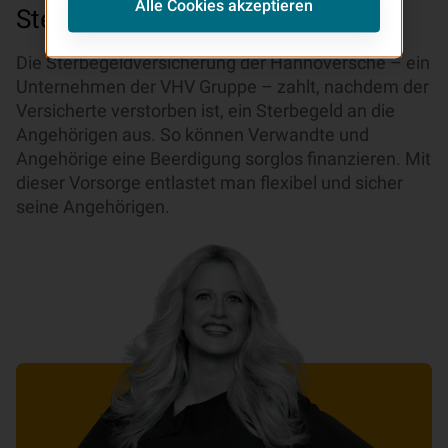
Alle Cookies akzeptieren
Sterbegeldversicherung
Die Sterbegeldversicherung der Hannoversche – ein
Unternehmen der VHV Gruppe – zahlt, nachdem der
Versicherte verstorben ist, ein Sterbegeld an die
Angehörigen aus. So können Verwandte und
Angehörige eine Beerdigung sorglos finanzieren. Mit
dieser Vorsorge entlastet man flexibel und sicher
seine Angehörigen.