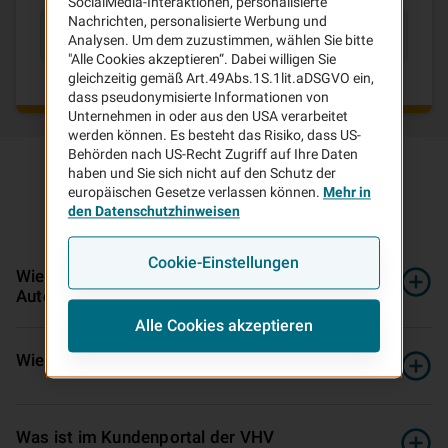
SocialMedia-Interaktionen, personalisierte
Nachrichten, personalisierte Werbung und
Häufig gesuchte Anliegen
Analysen. Um dem zuzustimmen, wählen Sie bitte
"Alle Cookies akzeptieren“. Dabei willigen Sie
gleichzeitig gemäß Art.49Abs.1S.1lit.aDSGVO ein,
dass pseudonymisierte Informationen von
Unternehmen in oder aus den USA verarbeitet
werden können. Es besteht das Risiko, dass US-
Behörden nach US-Recht Zugriff auf Ihre Daten
haben und Sie sich nicht auf den Schutz der
europäischen Gesetze verlassen können.
Mehr in
den Datenschutzhinweisen
Häufige
Fragen
und
Antworten
Cookie-Einstellungen
Wie kann ich bis zu 30 Prozent bei der
Autoversicherung sparen?
Alle Cookies akzeptieren
Wie verhalte ich mich nach einem Unfall?
Was ist im Kundenportal der VHV