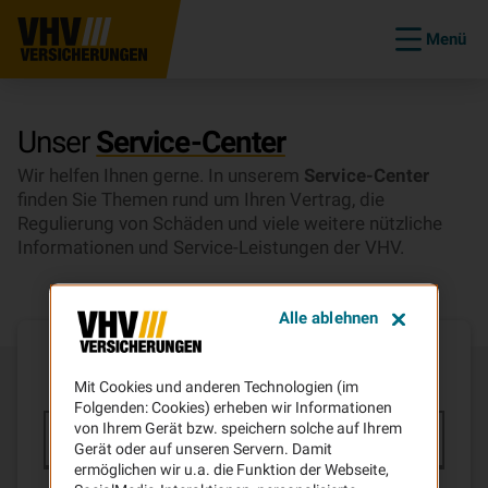
Menü
Unser
Service-Center
Wir helfen Ihnen gerne. In unserem
Service-Center
finden Sie Themen rund um Ihren Vertrag, die
Regulierung von Schäden und viele weitere nützliche
Informationen und Service-Leistungen der VHV.
Alle ablehnen
Wie können wir
Ihnen helfen?
Mit Cookies und anderen Technologien (im
Folgenden: Cookies) erheben wir Informationen
von Ihrem Gerät bzw. speichern solche auf Ihrem
Gerät oder auf unseren Servern. Damit
ermöglichen wir u.a. die Funktion der Webseite,