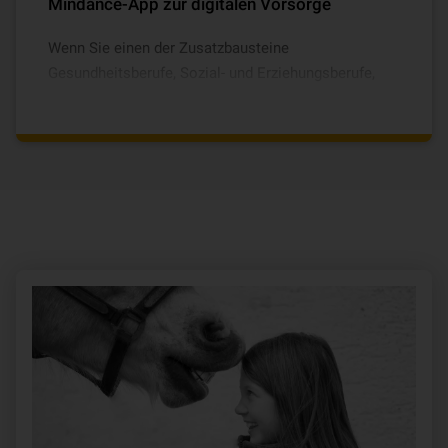
Erweiterter Unfallschutz für Sportverletzungen,
Mindance-App zur digitalen Vorsorge
Zweitmeinung & schnelle medizinische Hilfe,
Wenn Sie einen der Zusatzbausteine
Reha- & Fitness-Coaching, Sportgeräte- &
Gesundheitsberufe, Sozial- und Erziehungsberufe,
Trainingskurs-Ausfallschutz.
Aktivschutz oder 65PLUS wählen, erhalten Sie
Zugang zum digitalen Vorsorge-Coach in der
Mindance-App, denn wir verstehen Vorsorge,
Beratung und mentale Stärke als Teil der
Unfallversicherung.