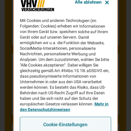
Alle ablehnen
Verzicht auf
Gesundheitsfragen
Bei uns können Sie eine Unfallversicherung
Mit Cookies und anderen Technologien (im
Folgenden: Cookies) erheben wir Informationen
ohne Gesundheitsfragen abschließen. Das
von Ihrem Gerät bzw. speichern solche auf Ihrem
heißt, dass Sie Ihre gesundheitliche
Gerät oder auf unseren Servern. Damit
Vergangenheit beim Antrag nicht offenlegen
ermöglichen wir u.a. die Funktion der Webseite,
SocialMedia-Interaktionen, personalisierte
müssen. Das schützt nicht nur Ihre
Nachrichten, personalisierte Werbung und
Privatsphäre, sondern spart auch viel
Analysen. Um dem zuzustimmen, wählen Sie bitte
Aufwand.
"Alle Cookies akzeptieren“. Dabei willigen Sie
Leistungen
, die
immer up to date
gleichzeitig gemäß Art.49Abs.1S.1lit.aDSGVO ein,
dass pseudonymisierte Informationen von
bleiben
Unternehmen in oder aus den USA verarbeitet
werden können. Es besteht das Risiko, dass US-
Dank unserer Leistungs-Update-Garantie wird
Behörden nach US-Recht Zugriff auf Ihre Daten
der Leistungsschutz Ihrer Unfallversicherung
haben und Sie sich nicht auf den Schutz der
europäischen Gesetze verlassen können.
Mehr in
immer automatisch an die neuesten
den Datenschutzhinweisen
Versicherungsbedingungen angepasst.
Zukünftige Verbesserungen werden ohne
Cookie-Einstellungen
Tarifwechsel, ohne zusätzlichen Aufwand und