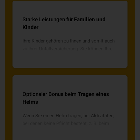
Sozial- und Erziehungsberufe, Aktivschutz
oder 65PLUS.
Starke Leistungen für
Familien und
Kinder
Ihre Kinder gehören zu Ihnen und somit auch
zu Ihrer Unfallversicherung. Sie können Ihre
Kindern mitversichern und von spürbaren
Entlastungen wie beispielsweise
Kostenersatz für Zahnspangen bis 1.500 €
oder Übernahme der Kosten für kindgerechte
Therapieangebote (Logopädie, Hippotherapie
Optionaler Bonus beim
Tragen eines
u. a.) bis 1.500 € profitieren.
Helms
Wenn Sie einen Helm tragen, bei Aktivitäten,
bei denen keine Pflicht besteht, z. B. beim
Fahrrad fahren, Reiten oder E-Scooter fahren,
erhalten Sie optional (bei Auswahl der