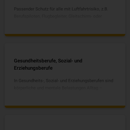
Passender Schutz für alle mit Luftfahrtrisiko, z.B.
Berufspiloten, Flugbegleiter, Gleitschirm- oder
Segelflieger.
Gesundheitsberufe, Sozial- und
Erziehungsberufe
In Gesundheits-, Sozial- und Erziehungsberufen sind
körperliche und mentale Belastungen Alltag –
deshalb unterstützt Sie ein Vorsorge-Coaching inkl.
Burnout-Prävention. Gleichzeitig übernehmen wir die
Kosten für privat finanzierte Psychotherapie sowie
Behandlungen wie Osteopathie oder Chiropraktik,
damit Sie schnell wieder fit werden. Der Baustein