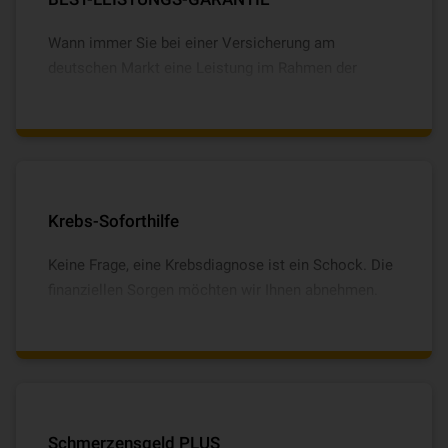
Wann immer Sie bei einer Versicherung am
deutschen Markt eine Leistung im Rahmen der
versicherten Gefahren und Schäden sehen – mit der
BEST-LEISTUNGS-GARANTIE sind Sie sicher, immer
automatisch die bestmöglichen Leistungen zu
erhalten. Im Schadenfall bedeutet das für Sie: kein
Risiko, sondern maximale Leistung.
Krebs-Soforthilfe
Keine Frage, eine Krebsdiagnose ist ein Schock. Die
finanziellen Sorgen möchten wir Ihnen abnehmen.
Sie erhalten nach der Diagnose eine Sofortzahlung in
Höhe von 5.000 € und bis zu 10.000 € für
kosmetische Operationen nach
Brustkrebserkrankungen.
Schmerzensgeld PLUS