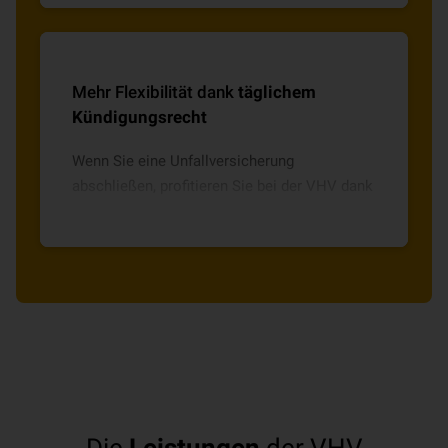
Zusatzleistung) 25 % mehr Leistung von der
VHV (höhere Invaliditätsgrundsumme).
Kinder erhalten diesen Bonus automatisch
Mehr Flexibilität dank
täglichem
ohne Zusatzbaustein und Senioren über den
Kündigungsrecht
Baustein 65PLUS.
Wenn Sie eine Unfallversicherung
abschließen, profitieren Sie bei der VHV dank
täglichem Kündigungsrecht nach Ablauf eines
Jahres von voller Flexibilität.