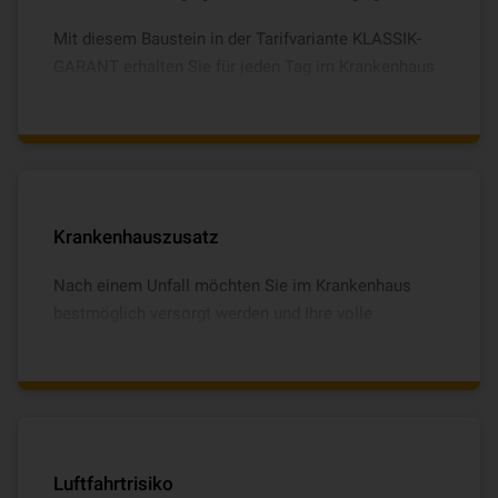
Mit diesem Baustein in der Tarifvariante KLASSIK-
GARANT erhalten Sie für jeden Tag im Krankenhaus
ein Krankenhaustagegeld für maximal 1.000 Tage
innerhalb von fünf Jahren. In der Tarifvariante
EXKLUSIV zahlen wir Ihnen dieses sogar für 1.827
Tage. Darüber hinaus erhalten Sie ein
Genesungsgeld für maximal 750 Tage innerhalb von
fünf Jahren.
Krankenhauszusatz
Nach einem Unfall möchten Sie im Krankenhaus
bestmöglich versorgt werden und Ihre volle
Aufmerksamkeit Ihrer Genesung widmen. Mit dem
Krankenhauszusatz ist eine Chefarztbehandlung und
Einbettzimmer inklusive.
Luftfahrtrisiko