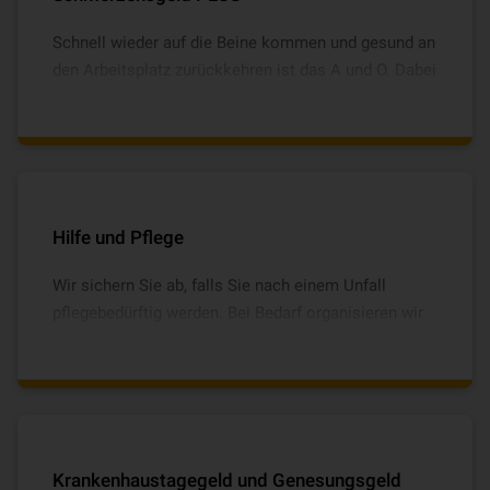
Schnell wieder auf die Beine kommen und gesund an
den Arbeitsplatz zurückkehren ist das A und O. Dabei
hilft das VHV Schmerzensgeld PLUS, das optional
bis 5.000 € vereinbart werden kann und bei
Knochenbrüchen und Bänderrissen leistet. Damit
lassen sich zum Beispiel tägliche Taxifahrten zur
Physiotherapie leicht finanzieren.
Hilfe und Pflege
Wir sichern Sie ab, falls Sie nach einem Unfall
pflegebedürftig werden. Bei Bedarf organisieren wir
die wichtigen alltäglichen Angelegenheiten für Sie.
Dazu zählen z.B. Grundpflege, Reinigung der
Wohnung, Hausnotrufdienst, Kinderbetreuung,
Haustierversorgung und vieles mehr.
Krankenhaustagegeld und Genesungsgeld