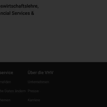
swirtschaftslehre,
ncial Services &
service
Über die VHV
melden
Unternehmen
che Daten ändern
Presse
Themen
Karriere