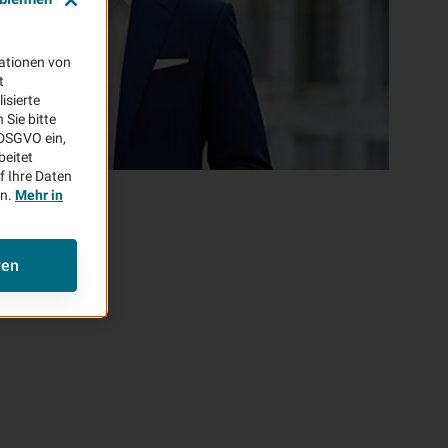
ationen von
t
isierte
Sie bitte
aDSGVO ein,
beitet
f Ihre Daten
en.
Mehr in
ren