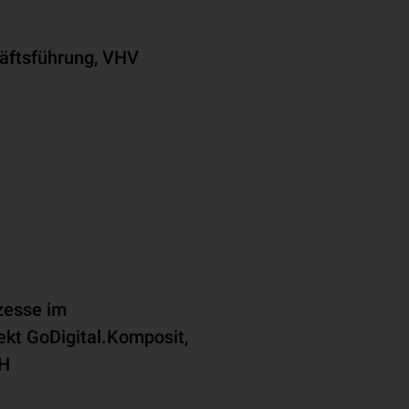
äftsführung, VHV
zesse im
jekt GoDigital.Komposit,
bH