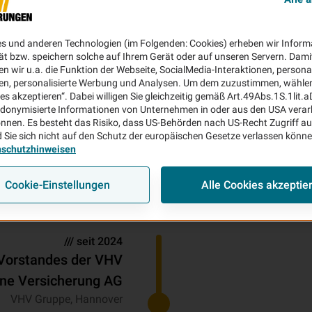
es und anderen Technologien (im Folgenden: Cookies) erheben wir Inform
ät bzw. speichern solche auf Ihrem Gerät oder auf unseren Servern. Dami
n wir u.a. die Funktion der Webseite, SocialMedia-Interaktionen, personal
en, personalisierte Werbung und Analysen. Um dem zuzustimmen, wählen 
ies akzeptieren“. Dabei willigen Sie gleichzeitig gemäß Art.49Abs.1S.1lit.
donymisierte Informationen von Unternehmen in oder aus den USA verar
nnen. Es besteht das Risiko, dass US-Behörden nach US-Recht Zugriff au
 Sie sich nicht auf den Schutz der europäischen Gesetze verlassen könn
nschutzhinweisen
Cookie-Einstellungen
Alle Cookies akzeptie
/// seit 2024
 Vorstandes der VHV
ne Versicherung AG
VHV Gruppe, Hannover