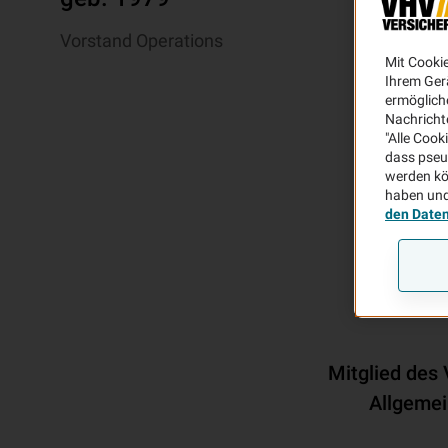
Vorstand Operations
Mit Cooki
Ihrem Ger
ermögliche
Nachricht
"Alle Cook
dass pseu
werden kö
haben und
den Date
Mitglied des
Allgemei