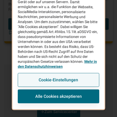
Gerät oder auf unseren Servern. Damit
Ihrer Kfz-Versicherung ganz einfach bares Geld beim
ermöglichen wir u.a. die Funktion der Webseite,
Fahren sparen.
SocialMedia-Interaktionen, personalisierte
Nachrichten, personalisierte Werbung und
Analysen. Um dem zuzustimmen, wählen Sie bitte
Beitrag berechnen
"Alle Cookies akzeptieren“. Dabei willigen Sie
gleichzeitig gemäß Art.49Abs.1S.1lit.aDSGVO ein,
Telematik in unter 2 Minuten erklärt
dass pseudonymisierte Informationen von
Unternehmen in oder aus den USA verarbeitet
werden können. Es besteht das Risiko, dass US-
Behörden nach US-Recht Zugriff auf Ihre Daten
haben und Sie sich nicht auf den Schutz der
europäischen Gesetze verlassen können.
Mehr in
den Datenschutzhinweisen
Kundenservice
& Kontakt
Cookie-Einstellungen
In unserem Service-Center finden Sie alles rund um
Ihren Vertrag, die Regulierung von Schäden und viele
Alle Cookies akzeptieren
weitere Service-Leistungen der VHV.
Zum Servicecenter