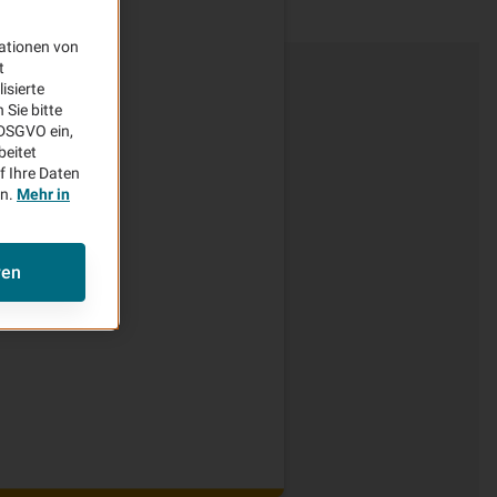
?
ationen von
t
isierte
Sie bitte
aDSGVO ein,
beitet
f Ihre Daten
en.
Mehr in
ren