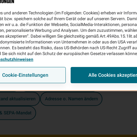
Wie können wir
Ihnen helfen
es und anderen Technologien (im Folgenden: Cookies) erheben wir Inform
ät bzw. speichern solche auf Ihrem Gerät oder auf unseren Servern. Dami
n wir u.a. die Funktion der Webseite, SocialMedia-Interaktionen, personal
en, personalisierte Werbung und Analysen. Um dem zuzustimmen, wählen 
ies akzeptieren“. Dabei willigen Sie gleichzeitig gemäß Art.49Abs.1S.1lit.
donymisierte Informationen von Unternehmen in oder aus den USA verar
nnen. Es besteht das Risiko, dass US-Behörden nach US-Recht Zugriff au
 Sie sich nicht auf den Schutz der europäischen Gesetze verlassen könn
hte Anliegen:
nschutzhinweisen
elden
Fahrleistung anpassen
Vertrag widerrufen
Cookie-Einstellungen
Alle Cookies akzeptie
s ändern
Internationale Versicherungskarte
and aktualisieren
Adresse o. Namen ändern
 & SEPA-Mandat