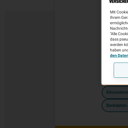
Mit Cooki
Ihrem Ger
ermögliche
Nachricht
"Alle Cook
dass pseu
werden kö
haben und
Häufig gesuc
den Date
Schaden m
Nutzerkrei
Kilometerst
Bankdaten