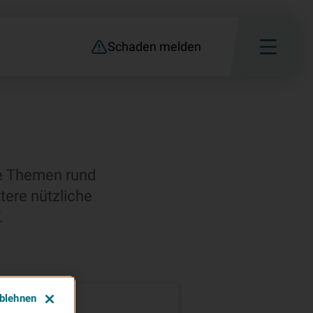
Schaden melden
e Themen rund
tere nützliche
.
ablehnen