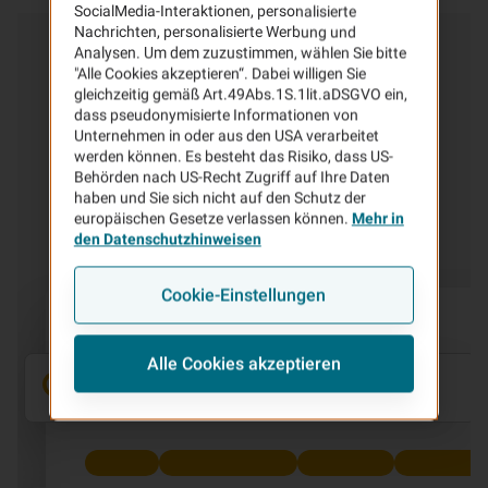
SocialMedia-Interaktionen, personalisierte
Nachrichten, personalisierte Werbung und
Kundenservice
& Kontakt
Analysen. Um dem zuzustimmen, wählen Sie bitte
"Alle Cookies akzeptieren“. Dabei willigen Sie
gleichzeitig gemäß Art.49Abs.1S.1lit.aDSGVO ein,
In unserem Service-Center finden Sie alles rund um
dass pseudonymisierte Informationen von
Ihren Vertrag, die Regulierung von Schäden und viele
Unternehmen in oder aus den USA verarbeitet
weitere Service-Leistungen der VHV.
werden können. Es besteht das Risiko, dass US-
Behörden nach US-Recht Zugriff auf Ihre Daten
haben und Sie sich nicht auf den Schutz der
Zum Servicecenter
europäischen Gesetze verlassen können.
Mehr in
den Datenschutzhinweisen
Cookie-Einstellungen
Alle Cookies akzeptieren
|
Kundenportal