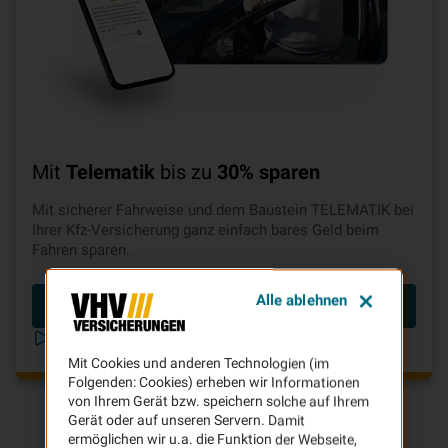
Mit
Telematik
bis zu
30% sparen
Mit sicherer Fahrweise und dem Baustein TELEMATIK bei
Ihrer Kfz-Versicherung ganz einfach bares Geld beim
Fahren sparen.
Alle ablehnen
Beitrag berechnen
Telematik in unter 2 Minuten erklärt
Mit Cookies und anderen Technologien (im
Folgenden: Cookies) erheben wir Informationen
von Ihrem Gerät bzw. speichern solche auf Ihrem
Gerät oder auf unseren Servern. Damit
ermöglichen wir u.a. die Funktion der Webseite,