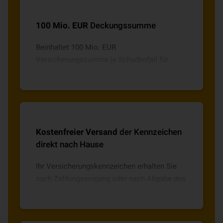
100 Mio. EUR
Deckungssumme
Beinhaltet 100 Mio. EUR
Versicherungssumme je Schadenfall für
Personen-, Sach- und Vermögensschäden.
Bei Personenschäden bis zu 15 Mio. EUR je
geschädigte Person und bei Umweltschäden
5 Mio. EUR je Versicherungsfall (max. 10
Mio. EUR/Jahr).
Kostenfreier Versand
der Kennzeichen
direkt nach Hause
Ihr Versicherungskennzeichen erhalten Sie
nach Zahlungseingang oder nach Abgabe des
SEPA-Lastschriftmandates ohne weitere
Kosten direkt nach Hause geschickt.