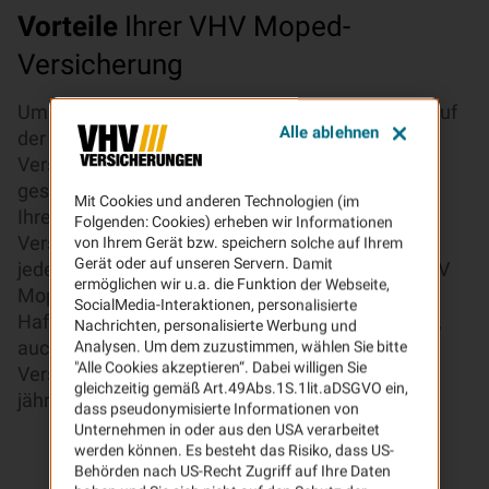
Vorteile
Ihrer VHV Moped-
Versicherung
Um Ihr Kleinkraftrad wie Moped, Roller und Co., auf
Alle ablehnen
der Straße fahren zu dürfen, benötigen Sie eine
Versicherung, denn diese ist in Deutschland
gesetzlich vorgeschrieben. Das heißt, Sie dürfen
Mit Cookies und anderen Technologien (im
Ihren Roller nur mit einem aktuell gültigen
Folgenden: Cookies) erheben wir Informationen
Versicherungskennzeichen fahren. Dieses muss
von Ihrem Gerät bzw. speichern solche auf Ihrem
Gerät oder auf unseren Servern. Damit
jedes Jahr zum 1. März erneuert werden. Die VHV
ermöglichen wir u.a. die Funktion der Webseite,
Moped-Versicherung bietet Schutz bei
SocialMedia-Interaktionen, personalisierte
Haftpflichtschäden und, je nach gewähltem Tarif,
Nachrichten, personalisierte Werbung und
auch bei Schäden am eigenen Fahrzeug. Den
Analysen. Um dem zuzustimmen, wählen Sie bitte
"Alle Cookies akzeptieren“. Dabei willigen Sie
Versicherungsschutz können Sie anschließend
gleichzeitig gemäß Art.49Abs.1S.1lit.aDSGVO ein,
jährlich unkompliziert verlängern.
dass pseudonymisierte Informationen von
Unternehmen in oder aus den USA verarbeitet
werden können. Es besteht das Risiko, dass US-
Behörden nach US-Recht Zugriff auf Ihre Daten