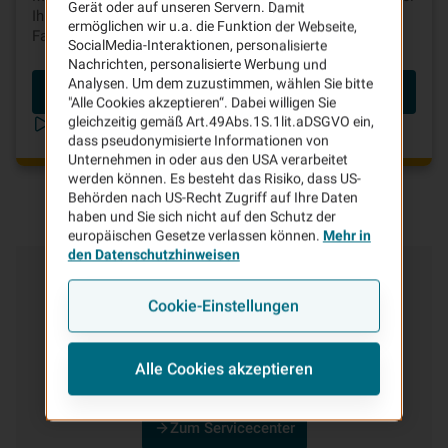
Gerät oder auf unseren Servern. Damit
Ihrer Kfz-Versicherung ganz einfach bares Geld beim
ermöglichen wir u.a. die Funktion der Webseite,
Fahren sparen.
SocialMedia-Interaktionen, personalisierte
Nachrichten, personalisierte Werbung und
Analysen. Um dem zuzustimmen, wählen Sie bitte
Beitrag berechnen
"Alle Cookies akzeptieren“. Dabei willigen Sie
gleichzeitig gemäß Art.49Abs.1S.1lit.aDSGVO ein,
Telematik in unter 2 Minuten erklärt
dass pseudonymisierte Informationen von
Unternehmen in oder aus den USA verarbeitet
werden können. Es besteht das Risiko, dass US-
Behörden nach US-Recht Zugriff auf Ihre Daten
haben und Sie sich nicht auf den Schutz der
europäischen Gesetze verlassen können.
Mehr in
den Datenschutzhinweisen
Kundenservice
& Kontakt
Cookie-Einstellungen
In unserem Service-Center finden Sie alles rund um
Ihren Vertrag, die Regulierung von Schäden und viele
Alle Cookies akzeptieren
weitere Service-Leistungen der VHV.
Zum Servicecenter