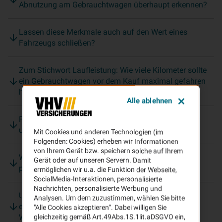
Abnutzung am Gebrauchtwagen überhaupt erkennen?
Lassen diese Merkmale auch auf den Wert eines
Fahrzeugs schließen?
Zum Stichwort Laufleistung: Wie viele Kilometer sollte
ein Gebrauchtwagen vor dem Kauf maximal gefahren
haben?
Alle ablehnen
Für wen lohnt sich der Kauf eines Gebrauchtwagens
unter 1.000 Euro?
Mit Cookies und anderen Technologien (im
Folgenden: Cookies) erheben wir Informationen
von Ihrem Gerät bzw. speichern solche auf Ihrem
Was ist Ihre Empfehlung: Besser beim Händler oder
Gerät oder auf unseren Servern. Damit
privat kaufen?
ermöglichen wir u.a. die Funktion der Webseite,
SocialMedia-Interaktionen, personalisierte
Nachrichten, personalisierte Werbung und
Und wenn ich mich doch für einen Privatkauf
Analysen. Um dem zuzustimmen, wählen Sie bitte
entscheide: Welche Tipps geben Sie mir mit auf den
"Alle Cookies akzeptieren“. Dabei willigen Sie
Weg zur Fahrzeugbesichtigung?
gleichzeitig gemäß Art.49Abs.1S.1lit.aDSGVO ein,