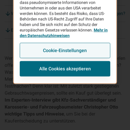
dass pseudonymisierte Informationen von
Unternehmen in oder aus den USA verarbeitet
Welche Macken werden besonders gerne verschwiegen?
werden können. Es besteht das Risiko, dass US-
Behörden nach US-Recht Zugriff auf Ihre Daten
haben und Sie sich nicht auf den Schutz der
Ein letzter Tipp zum Gebrauchtwagenkauf?
europäischen Gesetze verlassen können.
Mehr in
den Datenschutzhinweisen
Cookie-Einstellungen
Wer einen Gebrauchtwagen kaufen möchte, steht vor vielen
offenen Fragen: Wo sollte das Fahrzeug gekauft werden?
Alle Cookies akzeptieren
Was sollte man grundsätzlich beachten? An welchen
Merkmalen lässt sich der Wert des Gebrauchtwagens
festmachen? Denn klar ist: Mit zuletzt stark gestiegenen
Gebrauchtwagenpreisen, sollte ein Kauf gut überlegt sein.
Im Experten-Interview gibt Kfz-Sachverständiger und
Karosserie- und Fahrzeugbaumeister Christopher Otto
wichtige Tipps und Hinweise
, um Sie bei der
Kaufentscheidung zu unterstützen.