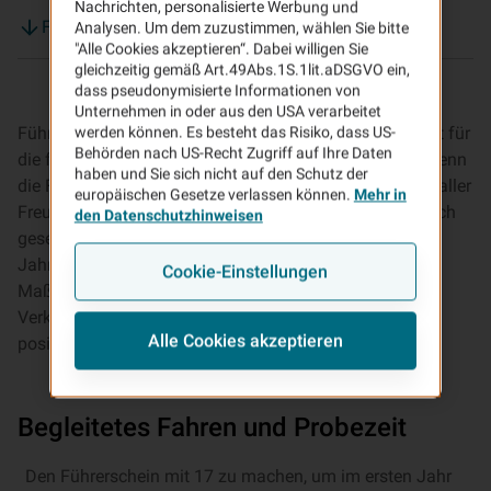
Nachrichten, personalisierte Werbung und
Fahranfänger - großes Unfallrisiko
Analysen. Um dem zuzustimmen, wählen Sie bitte
"Alle Cookies akzeptieren“. Dabei willigen Sie
gleichzeitig gemäß Art.49Abs.1S.1lit.aDSGVO ein,
dass pseudonymisierte Informationen von
Unternehmen in oder aus den USA verarbeitet
Führerschein für Fahranfänger - Ein Stück mehr Freiheit für
werden können. Es besteht das Risiko, dass US-
Behörden nach US-Recht Zugriff auf Ihre Daten
die fast erwachsenen Kinder, aber auch für die Eltern, denn
haben und Sie sich nicht auf den Schutz der
die Fahrdienste mit dem „Familientaxi“ fallen weg. Bei aller
europäischen Gesetze verlassen können.
Mehr in
Freude treten auch Bedenken und Sorgen auf. Statistisch
den Datenschutzhinweisen
gesehen haben jungen Menschen zwischen 18 und 24
Jahren das größte Unfallrisiko (Quelle:
ADAC
). Es gibt
Cookie-Einstellungen
Maßnahmen, die Fahranfänger zu sicheren
Verkehrsteilnehmern machen sollen und sich zugleich
Alle Cookies akzeptieren
positiv auf die Prämie der Kfz-Versicherung auswirken.
Begleitetes Fahren und Probezeit
Den Führerschein mit 17 zu machen, um im ersten Jahr