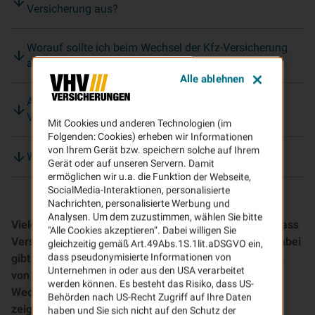
Versicherung aus?
Worauf sollte ich beim Wechsel der Kfz-Versicherung
achten?
Alle ablehnen
Auf welche Leistungen soll ich bei einer guten Kfz-
Versicherung achten?
Mit Cookies und anderen Technologien (im
Folgenden: Cookies) erheben wir Informationen
von Ihrem Gerät bzw. speichern solche auf Ihrem
Was passiert nach dem Wechsel?
Gerät oder auf unseren Servern. Damit
ermöglichen wir u.a. die Funktion der Webseite,
SocialMedia-Interaktionen, personalisierte
Nachrichten, personalisierte Werbung und
Analysen. Um dem zuzustimmen, wählen Sie bitte
Viele Versicherungsverträge laufen jahrelang, ohne dass
"Alle Cookies akzeptieren“. Dabei willigen Sie
Versicherungsnehmer sie noch einmal überprüfen. Dabei
gleichzeitig gemäß Art.49Abs.1S.1lit.aDSGVO ein,
dass pseudonymisierte Informationen von
gibt es oft längst bessere Konditionen und Sie würden
Unternehmen in oder aus den USA verarbeitet
von einem Kfz-Versicherungswechsel profitieren. Der
werden können. Es besteht das Risiko, dass US-
Wechsel Ihrer Autoversicherung ist ganz einfach. Wir
Behörden nach US-Recht Zugriff auf Ihre Daten
zeigen Ihnen, worauf es ankommt und wie Sie Ihren
haben und Sie sich nicht auf den Schutz der