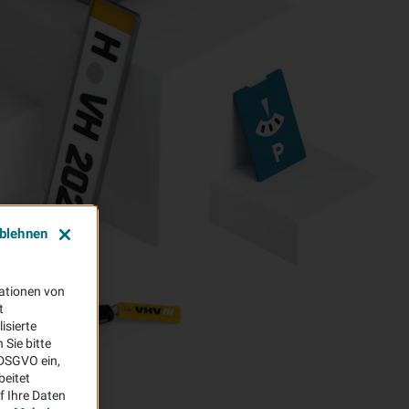
ablehnen
ationen von
t
isierte
Sie bitte
aDSGVO ein,
beitet
f Ihre Daten