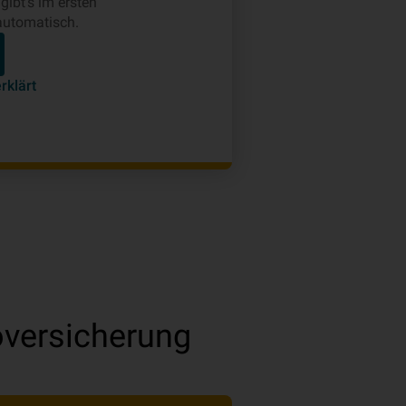
gibt's im ersten
automatisch.
rklärt
versicherung