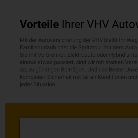
Vorteile
Ihrer VHV Auto
Mit der Autoversicherung der VHV bleibt Ihr Weg 
Familienurlaub oder die Spritztour mit dem Auto 
Sie mit Verbrenner, Elektroauto oder Hybrid un
einmal etwas passiert, sind wir mit starken Vers
da, zu günstigen Beiträgen. Und das Beste: Uns
kombiniert Sicherheit mit fairen Konditionen und 
jeder Situation.
Mit TELEMATIK
Mit Zusatzbausteinen zum
Leistungen sichern, die immer
garantiert 10 % sparen
individuellen Sc
up to date
bl